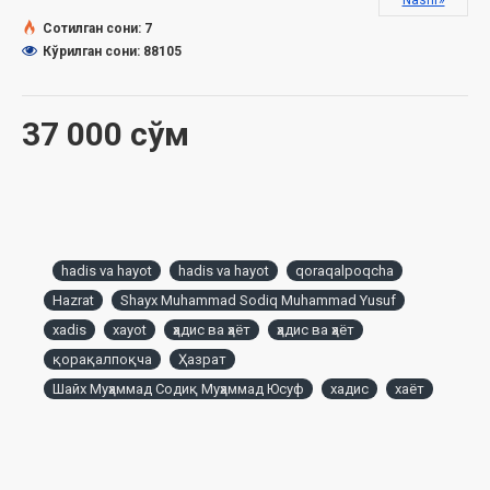
Nashr»
Биринши бөлим
Сотилган сони: 7
Кўрилган сони: 88105
Аўқатланыў әдеби
Жуўмақ
37 000 сўм
Екинши бөлим
Ишиў әдеби ҳаққында
Жуўмақ
hadis va hayot
hadis va hayot
qoraqalpoqcha
Hazrat
Shayx Muhammad Sodiq Muhammad Yusuf
Жеп-ишкеннен кейин ҳамд айтыў
xadis
xayot
ҳадис ва ҳаёт
ҳадис ва ҳаёт
Ыдыслар
қорақалпоқча
Ҳазрат
Шайх Муҳаммад Содиқ Муҳаммад Юсуф
хадис
хаёт
Үшинши бөлим
Жәмәәт тағамы ҳәм зыяпат ҳаққында