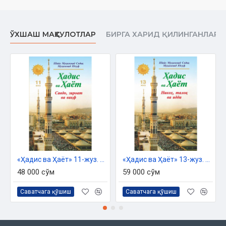
Жуўмақ
ЎХШАШ МАҲСУЛОТЛАР
БИРГА ХАРИД ҚИЛИНГАНЛАР
Төртинши бөлим
Тағамлар ҳаққында
Мәжбүр болғанға өлимтик мүмкин
Макруҳ шөплер
Бесинши бөлим
Ишимликлер ҳаққында
«Ҳадис ва Ҳаёт» 11-жуз. Савдо, зироат ва вақф китоби
«Ҳадис ва Ҳаёт» 13-жуз. Никоҳ, талоқ ва идда китоби
Хамр ҳаққында келген хабарлар
48 000 сўм
59 000 сўм
Хамр ишиўден ескертиў
Саватчага қўшиш
Саватчага қўшиш
Жуўмақлаў