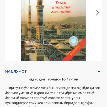
МАЪЛУМОТ
«Ҳәдис ҳәм Турмыс» 16-17-том
Əҳли сунна ўәл жəмəə мәзҳабы негизинде пәк ақыйда ҳәм сап
Исламға умтылыў, Қуран ҳәм сүннетти үйренип әмел етиў,
Исламый мәрипат таратыў, салафи солиҳ – уллы
мужтаҳидлерге ериў, кең пейиллик ҳәм бирәдарлық руўхын