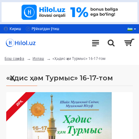
Кириш
Рўйхатдан ўтиш
Излаш
«Ҳәдис ҳәм Турмыс» 16-17-том
Бош саҳифа
«Ҳәдис ҳәм Турмыс» 16-17-том
ЙЎҚ