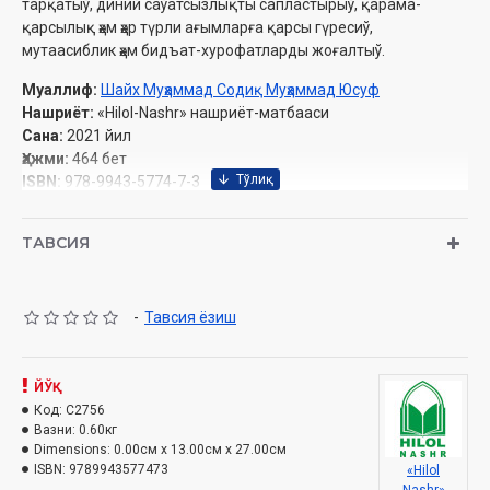
тарқатыў, диний саўатсызлықты сапластырыў, қарама-
қарсылық ҳәм ҳәр түрли ағымларға қарсы гүресиў,
мутаасиблик ҳәм бидъат-хурофатларды жоғалтыў.
Муаллиф:
Шайх Муҳаммад Содиқ Муҳаммад Юсуф
Нашриёт:
«Hilol-Nashr» нашриёт-матбааси
Сана:
2021 йил
Ҳажми:
464 бет
ISBN:
978-9943-5774-7-3
Ўлчами:
84х108 1/32
Муқоваси:
қаттиқ
ТАВСИЯ
Ўзбекистон Республикаси Вазирлар Маҳкамаси ҳузуридаги
Дин ишлари бўйича қўмитанинг 2020 йилдаги 6365-рақамли
-
Тавсия ёзиш
тавсияси ила чоп этилган
ЙЎҚ
Код:
C2756
Мазмуны
Вазни:
0.60кг
Dimensions:
0.00см x 13.00см x 27.00см
Тағам ҳәм ишимлик китабы –
16
-том
ISBN:
9789943577473
«Hilol