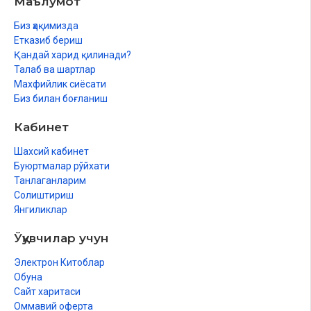
Маълумот
Жүн, қыл ҳәм усы сыяқлылардан исленген нәрселерди кийиў
мүмкин
Биз ҳақимизда
Етказиб бериш
Кийимлердиң реңи
Қандай харид қилинади?
Талаб ва шартлар
Сәлле ҳәм оның ушы ҳаққында
Махфийлик сиёсати
Жүзик ҳаққындағы бөлим
Биз билан боғланиш
Оның алтыннан болыўы – ҳарам, гүмистен болыўы – мустаҳаб
Кабинет
Геўиш
Шахсий кабинет
Буюртмалар рўйхати
Азадалық – мустаҳаб
Танлаганларим
Солиштириш
Янгиликлар
Үшинши бап
Ўқувчилар учун
Кийимниң әдеплери ҳаққында
Электрон Китоблар
Липастың шәриятқа киргизилиўиниң ҳикмети
Обуна
Сайт харитаси
Липасқа тийисли ҳүкимлер
Оммавий оферта