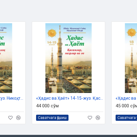
«Ҳадис ва Ҳаёт» 13-жуз. Никоҳ, талоқ ва идда китоби
«Ҳадис ва Ҳаёт» 14-15-жуз. Қасамлар, назрлар ва ов
44 000 сўм
45 000 сў
Саватчага қўшиш
Саватчага 