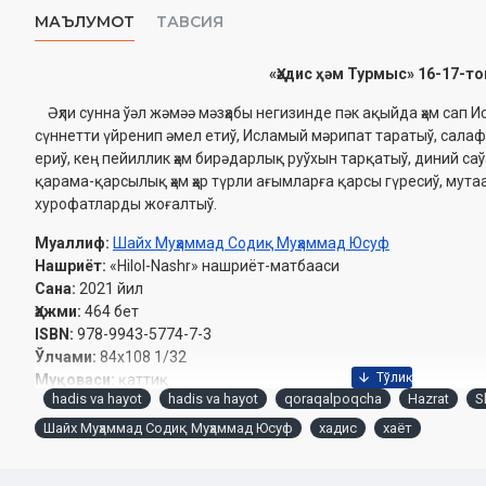
МАЪЛУМОТ
ТАВСИЯ
«Ҳәдис ҳәм Турмыс» 16-17-т
Əҳли сунна ўәл жəмəə мәзҳабы негизинде пәк ақыйда ҳәм сап И
сүннетти үйренип әмел етиў, Исламый мәрипат таратыў, салаф
ериў, кең пейиллик ҳәм бирәдарлық руўхын тарқатыў, диний с
қарама-қарсылық ҳәм ҳәр түрли ағымларға қарсы гүресиў, мута
хурофатларды жоғалтыў.
Муаллиф:
Шайх Муҳаммад Содиқ Муҳаммад Юсуф
Нашриёт:
«Hilol-Nashr» нашриёт-матбааси
Сана:
2021 йил
Ҳажми:
464 бет
ISBN:
978-9943-5774-7-3
Ўлчами:
84х108 1/32
Муқоваси:
қаттиқ
hadis va hayot
hadis va hayot
qoraqalpoqcha
Hazrat
S
Шайх Муҳаммад Содиқ Муҳаммад Юсуф
хадис
хаёт
Ўзбекистон Республикаси Вазирлар Маҳкамаси ҳузуридаги Дин
йилдаги 6365-рақамли тавсияси ила чоп этилган