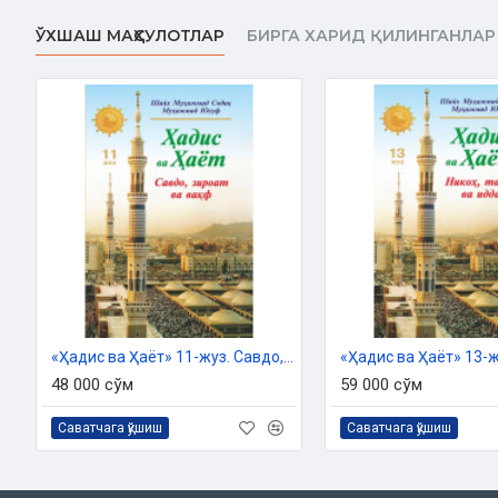
ЎХШАШ МАҲСУЛОТЛАР
БИРГА ХАРИД ҚИЛИНГАНЛАР
Мазмуны
Тағам ҳәм ишимлик китабы –
16
-том
Биринши бөлим
Аўқатланыў әдеби
Жуўмақ
Екинши бөлим
«Ҳадис ва Ҳаёт» 11-жуз. Савдо, зироат ва вақф китоби
Ишиў әдеби ҳаққында
48 000 сўм
59 000 сўм
Жуўмақ
Саватчага қўшиш
Саватчага қўшиш
Жеп-ишкеннен кейин ҳамд айтыў
Ыдыслар