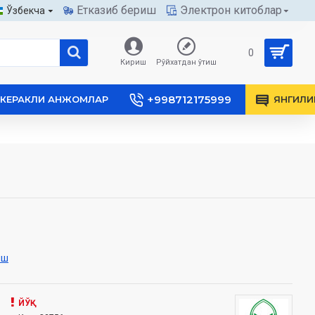
Етказиб бериш
Электрон китоблар
Ўзбекча
0
Кириш
Рўйхатдан ўтиш
+998712175999
КЕРАКЛИ АНЖОМЛАР
ЯНГИЛИ
иш
ЙЎҚ