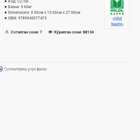
Код:
C2756
Вазни:
0.60кг
Dimensions:
0.00см x 13.00см x 27.00см
ISBN:
9789943577473
«Hilol
Nashr»
Сотилган сони: 7
Кўрилган сони: 88134
Солиштириш учун қўшиш