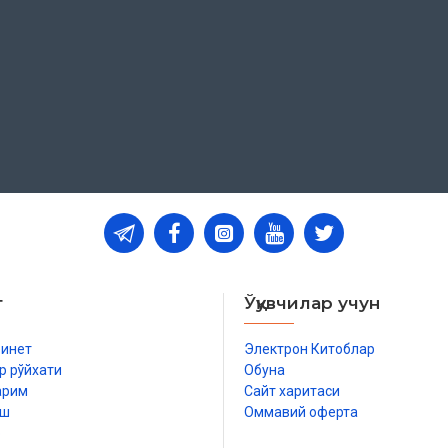
т
Ўқувчилар учун
бинет
Электрон Китоблар
р рўйхати
Обуна
арим
Сайт харитаси
иш
Оммавий оферта
р