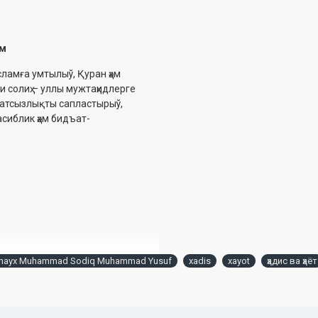
ом
сламға умтылыў, Қуран ҳәм
и солиҳ – уллы мужтаҳидлерге
аўатсызлықты сапластырыў,
асиблик ҳәм бидъат-
hayx Muhammad Sodiq Muhammad Yusuf
xadis
xayot
ҳадис ва ҳаёт
 ишлари бўйича қўмитанинг 2020