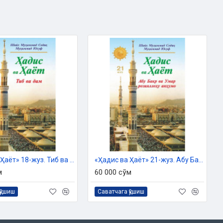
«Ҳадис ва Ҳаёт» 18-жуз. Тиб ва дам китоби
«Ҳадис ва Ҳаёт» 21-жуз. Абу Бакр ва Умар розияллоҳу анҳумо
м
60 000 сўм
қўшиш
Саватчага қўшиш