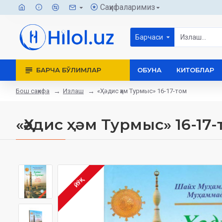
Саҳифаларимиз
Барчаси
БАРЧА БЎЛИМЛАР
ОБУНА
КИТОБЛАР
Бош саҳифа
Излаш
«Ҳәдис ҳәм Турмыс» 16-17-том
«Ҳәдис ҳәм Турмыс» 16-17-
ЙЎҚ