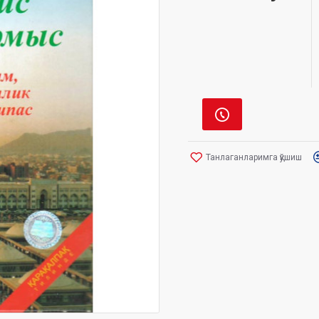
Танлаганларимга қўшиш