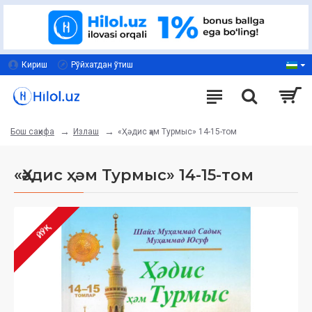
Кириш
Рўйхатдан ўтиш
Излаш
«Ҳәдис ҳәм Турмыс» 14-15-том
Бош саҳифа
«Ҳәдис ҳәм Турмыс» 14-15-том
ЙЎҚ