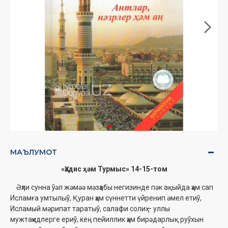
МАЪЛУМОТ
«Ҳәдис ҳәм Турмыс» 14-15-том
Əҳли сунна ўәл жəмəə мәзҳабы негизинде пәк ақыйда ҳәм сап
Исламға умтылыў, Қуран ҳәм сүннетти үйренип әмел етиў,
Исламый мәрипат таратыў, салафи солиҳ – уллы
мужтаҳидлерге ериў, кең пейиллик ҳәм бирәдарлық руўхын