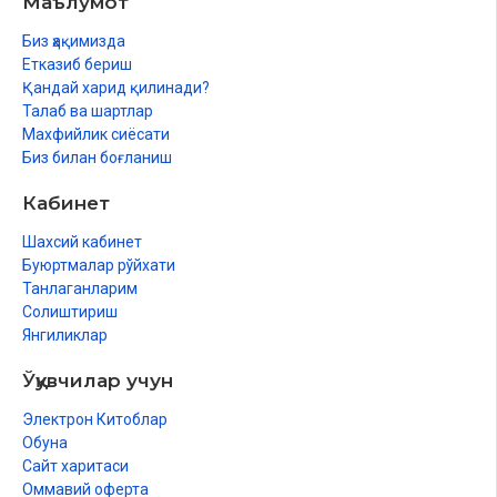
Маълумот
ҳаққында
Фараъ ҳәм атийра
Биз ҳақимизда
Етказиб бериш
Қандай харид қилинади?
Төртинши бөлим
Талаб ва шартлар
Махфийлик сиёсати
Қурбанлық ҳаққында
Биз билан боғланиш
Қурбанлыққа жетерли болатуғын ҳәм жетерли болмайтуғын
Кабинет
нәрселер
Шахсий кабинет
Жуўмақлаў
Буюртмалар рўйхати
Қурбанлықтың әдеплери ҳәмоны сақлаў дурыс екени
Танлаганларим
ҳаққында
Солиштириш
Янгиликлар
Қурбанлық ҳаққында қосымша мағлыўматлар
Ўқувчилар учун
Пайдаланылған дереклер
Электрон Китоблар
Обуна
Сайт харитаси
Оммавий оферта