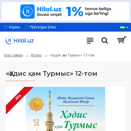
Кириш
Рўйхатдан ўтиш
Излаш
«Ҳәдис ҳәм Турмыс» 12-том
Бош саҳифа
«Ҳәдис ҳәм Турмыс» 12-том
ЙЎҚ