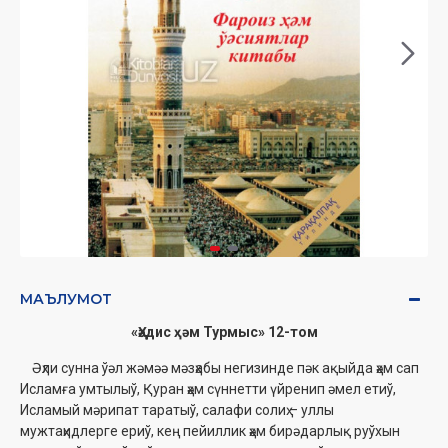
МАЪЛУМОТ
«Ҳәдис ҳәм Турмыс» 12-том
Əҳли сунна ўәл жəмəə мәзҳабы негизинде пәк ақыйда ҳәм сап
Исламға умтылыў, Қуран ҳәм сүннетти үйренип әмел етиў,
Исламый мәрипат таратыў, салафи солиҳ – уллы
мужтаҳидлерге ериў, кең пейиллик ҳәм бирәдарлық руўхын