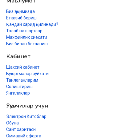
Маълумот
Аўл болатуғын мәселелер
Биз ҳақимизда
Етказиб бериш
Минбария мәселеси
Қандай харид қилинади?
Талаб ва шартлар
Радд
Махфийлик сиёсати
Раддтың қағыйдалары
Биз билан боғланиш
Кабинет
Жетинши бөлим. Ўәсият ҳаққында
Шахсий кабинет
Буюртмалар рўйхати
Ўәсият – үштен бири
Танлаганларим
Солиштириш
Мийрасхорға ўәсият қылыў жоқ
Янгиликлар
Қәўендер жетимниң мал-дүньясынан жақсылық пенен жейди
Ўқувчилар учун
Балағаттан соң жетимлик жоқ
Электрон Китоблар
Обуна
Сайт харитаси
Сегизинши бөлим. Қул азат етиў ҳаққында
Оммавий оферта