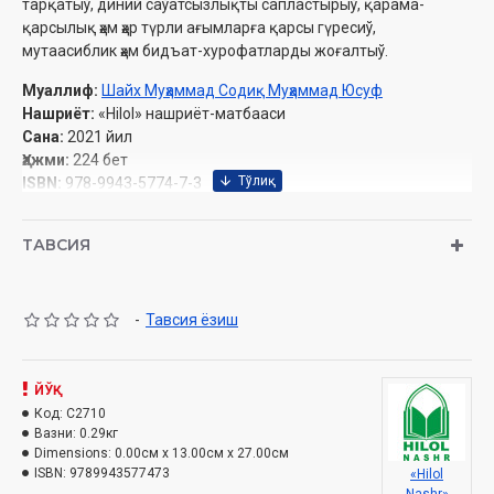
тарқатыў, диний саўатсызлықты сапластырыў, қарама-
қарсылық ҳәм ҳәр түрли ағымларға қарсы гүресиў,
мутаасиблик ҳәм бидъат-хурофатларды жоғалтыў.
Муаллиф:
Шайх Муҳаммад Содиқ Муҳаммад Юсуф
Нашриёт:
«Hilol» нашриёт-матбааси
Сана:
2021 йил
Ҳажми:
224 бет
ISBN:
978-9943-5774-7-3
Ўлчами:
84х108 1/32
Муқоваси:
қаттиқ
ТАВСИЯ
Ўзбекистон Республикаси Вазирлар Маҳкамаси ҳузуридаги
Дин ишлари бўйича қўмитанинг 2020 йилдаги 4438-рақамли
-
Тавсия ёзиш
тавсияси ила чоп этилган
ЙЎҚ
Код:
C2710
Мазмуны:
Вазни:
0.29кг
Dimensions:
0.00см x 13.00см x 27.00см
Кирисиў
ISBN:
9789943577473
«Hilol