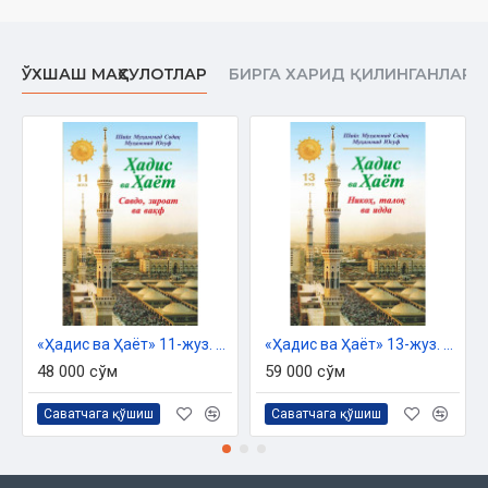
Үшинши бөлим. Сиңлилер ҳәм калала мийрасы ҳаққында
ЎХШАШ МАҲСУЛОТЛАР
БИРГА ХАРИД ҚИЛИНГАНЛАР
Ҳажб мәселеси
Маҳрум қылыўшы ҳажб
Нуқсан қылыўшы ҳажб
Маҳрум қылыўшы ҳажбқа
ушырамайтуғын мийрасхорлар
Маҳрум қылыўшы ҳажбқа ушырайтуғын еркек мийрасхорлар
Маҳрум қылыўшы ҳажбқа ушырайтуғын ҳаял мийрасхорлар
«Ҳадис ва Ҳаёт» 11-жуз. Савдо, зироат ва вақф китоби
«Ҳадис ва Ҳаёт» 13-жуз. Никоҳ, талоқ ва идда китоби
Мүбәрек бирәдар мәселеси
48 000 сўм
59 000 сўм
Машъум бирәдар мәселеси
Саватчага қўшиш
Саватчага қўшиш
Шериклик мәселе
Төртинши бөлим. Ерли-зайыптың мийрасы ҳаққында