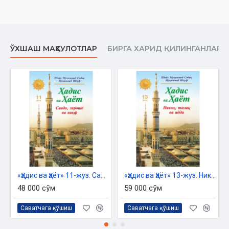
Кирисиў
Сүннет деген не? 13
Сүннет тарийхы 22
Ҳәдисти тексериў 34
ЎХШАШ МАҲСУЛОТЛАР
БИРГА ХАРИД ҚИЛИНГАНЛАР
Муҳаддислер 41
«Улум ул-ҳәдис» 46
Сүннет ҳәм фақиҳлар 52
Муҳаддис имамлар ҳәм фиқҳий мәзҳаблар 63
Сүннеттиң санад тәрепинен бөлиниўи 68
Ҳәдис пенен бекитилген ҳүкимлердиң төртке бөлиниўи 70
Пайғамбар алайҳиссаламнан болған әмеллердиң түрлери 72
Ҳәдис пенен бекитилген ҳүкимниң дәрежеси 75
Сүннеттиң уламалар қолланыўында түрли мәнилерди
аңлатыўы 80
Сүннет муҳаддислер қолланыўында 81
Сүннет фақиҳлар қолланыўында 83
«Ҳадис ва Ҳаёт» 11-жуз. Савдо, зироат ва вақф китоби
«Ҳадис ва Ҳаёт» 13-жуз. Никоҳ, талоқ ва идда китоби
Сүннет усулы фиқҳ уламалары қолланыўында 84
48 000 сўм
59 000 сўм
Сүннет саҳабалар қолланыўында 85
Муҳаммад саллаллаҳу алайҳи ўа салламнан болған
Саватчага қўшиш
Саватчага қўшиш
нәрселердиң екиге бөлиниўи 93
Муҳаммад саллаллаҳу алайҳи ўа салламнан пайғамбарлық