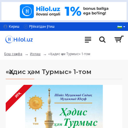
Кириш
Рўйхатдан ўтиш
Излаш
«Ҳәдис ҳәм Турмыс» 1-том
Бош саҳифа
«Ҳәдис ҳәм Турмыс» 1-том
ЙЎҚ