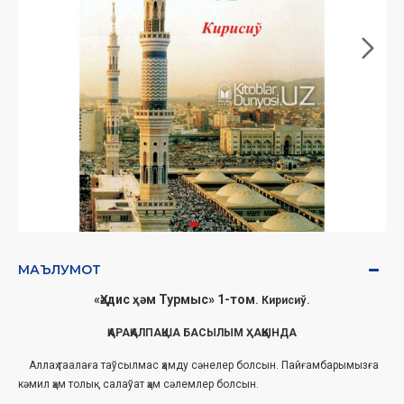
МАЪЛУМОТ
«Ҳәдис ҳәм Турмыс» 1-том
. Кирисиў.
ҚАРАҚАЛПАҚША БАСЫЛЫМ ҲАҚҚЫНДА
Аллаҳ таалаға таўсылмас ҳамду сәнелер болсын. Пайғамбарымызға
кәмил ҳәм толық салаўат ҳәм сәлемлер болсын.