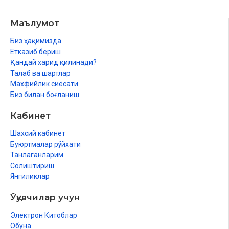
Мәлик ибн Анас 181
Имам Аҳмад ибн ҳанбал 184
Маълумот
Имам Даримий 1870
Имам ҳаким 190
Биз ҳақимизда
Имам Шафиий 191
Етказиб бериш
Китап ҳаққында 195
Қандай харид қилинади?
Китаптың бөлиниўи 200
Талаб ва шартлар
Түсиндирме сөзлик 201
Махфийлик сиёсати
Биз билан боғланиш
Кабинет
Шахсий кабинет
Буюртмалар рўйхати
Танлаганларим
Солиштириш
Янгиликлар
Ўқувчилар учун
Электрон Китоблар
Обуна