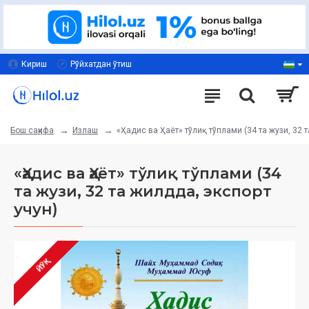
Кириш
Рўйхатдан ўтиш
Излаш
«Ҳадис ва Ҳаёт» тўлиқ тўплами (34 та жузи, 32 
Бош саҳифа
«Ҳадис ва Ҳаёт» тўлиқ тўплами (34
та жузи, 32 та жилдда, экспорт
учун)
ЙЎҚ