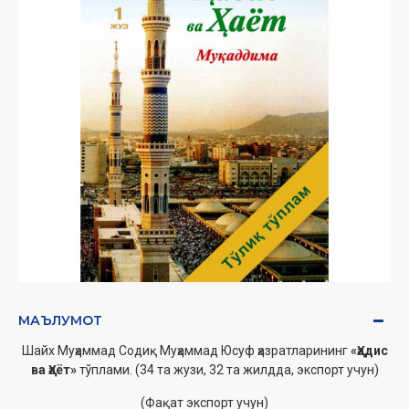
МАЪЛУМОТ
Шайх Муҳаммад Содиқ Муҳаммад Юсуф
ҳазратларининг
«Ҳадис
ва Ҳаёт»
тўплами.
(34 та жузи, 32 та жилдда, экспорт учун)
(Фақат экспорт учун)