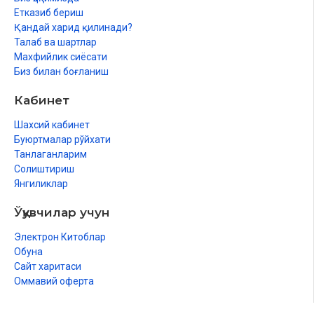
Етказиб бериш
Қандай харид қилинади?
Талаб ва шартлар
Махфийлик сиёсати
Биз билан боғланиш
Кабинет
Шахсий кабинет
Буюртмалар рўйхати
Танлаганларим
Солиштириш
Янгиликлар
Ўқувчилар учун
Электрон Китоблар
Обуна
Сайт харитаси
Оммавий оферта