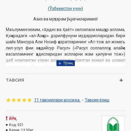
(
Ўзбекистон учун
)
Азиз ва муҳтарам ўқувчиларимиз!
Маълумингизким, «Ҳадис ва Ҳаёт» силсиласи машҳур аллома,
Қоҳирадаги «ал-Азҳар» дорилфунуни мударрисларидан бири
шайх Мансура Али Носиф ҳазратларининг «Ат-тож ал-жомеъ
лил-усул фии аҳадийсур Расул» («Расул соллаллоҳу алайҳи
васалламнинг ҳадисларидан аслларни жам қилувчи тож»)
деб номланган улкан асарларига ёзилган комил ва шомил
шарҳлардан иборат тўпламдир.
«Ҳадис ва Ҳаёт» силсиласининг дастлабки жузлари чоп
ТАВСИЯ
этилиши билан китобсеварларнинг севимли асарига
айланиб, кўплаб мухлисларнинг жавонларидан, мўмин-
мусулмонларнинг қалбидан чуқур ва муносиб ўрин олди.
11 тавсиялари асосида.
-
Тавсия ёзиш
Муаллиф:
Шайх Муҳаммад Содиқ Муҳаммад Юсуф
Номи:
«Ҳадис ва Ҳаёт» тўплами (34 та жузи, 32 жилдда)
Нашриёт:
«HILOL NASHR» нашриёт-матбааси
ЙЎҚ
Сана:
2016 йил
Код:
021
ISBN:
Вазни:
978-9943-4448-4-3
13.50кг