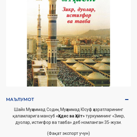
МАЪЛУМОТ
Шайх Муҳаммад Содиқ Муҳаммад Юсуф ҳазратларининг
қаламларига мансуб
«Ҳадис ва Ҳаёт»
туркумининг «Зикр,
дуолар, истиғфор ва тавба» деб номланган 35-жузи.
(Фақат экспорт учун)