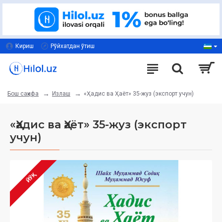
Кириш
Рўйхатдан ўтиш
Излаш
«Ҳадис ва Ҳаёт» 35-жуз (экспорт учун)
Бош саҳифа
«Ҳадис ва Ҳаёт» 35-жуз (экспорт
учун)
ЙЎҚ