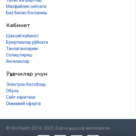
Талаб ва шартлар
Махфийлик сиёсати
Биз билан боғланиш
Кабинет
Шахсий кабинет
Буюртмалар рўйхати
Танлаганларим
Солиштириш
Янгиликлар
Ўқувчилар учун
Электрон Китоблар
Обуна
Сайт харитаси
Оммавий оферта
© Hilol Nashr 2014–2025. Барча ҳуқуқлар ҳимояланган