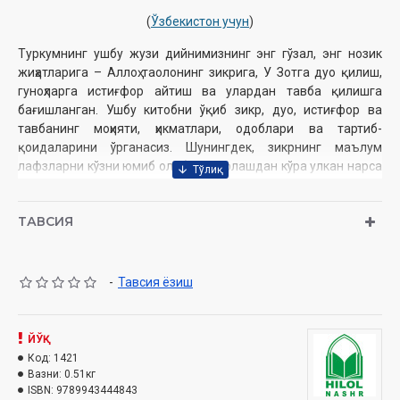
(
Ўзбекистон учун
)
Туркумнинг ушбу жузи дийнимизнинг энг гўзал, энг нозик
жиҳатларига – Аллоҳ таолонинг зикрига, У Зотга дуо қилиш,
гуноҳларга истиғфор айтиш ва улардан тавба қилишга
бағишланган. Ушбу китобни ўқиб зикр, дуо, истиғфор ва
тавбанинг моҳияти, ҳикматлари, одоблари ва тартиб-
қоидаларини ўрганасиз. Шунингдек, зикрнинг маълум
лафзларни кўзни юмиб олиб такрорлашдан кўра улкан нарса
эканлигини, дуо ҳам оят ёки ҳадисда келган ибораларни ёки
ўзи тўқиган сўров маъносидаги сўзларни икки қўлни кўтариб
ТАВСИЯ
талаффуз қилишдан кўра умуман бошқа бир ҳол эканини,
истиғфорнинг фойдалари жуда кўп эканини ва тавбанинг
ҳақиқати нимадан иборатлигини ҳам билиб оласиз.
-
Тавсия ёзиш
Муаллиф
: Шайх Муҳаммад Содиқ Муҳаммад Юсуф
Номи
: Ҳадис ва Ҳаёт. 35-жуз. Зикр, дуолар, истиғфор ва
тавба китоби
ЙЎҚ
Нашриёт
: «HILOL NASHR» нашриёт-матбааси
Код:
1421
Сана
: 2016 йил
Вазни:
0.51кг
Ҳажми
: 360 бет
ISBN:
9789943444843