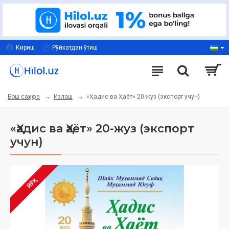
Кириш
Рўйхатдан ўтиш
Излаш
«Ҳадис ва Ҳаёт» 20-жуз (экспорт учун)
Бош саҳифа
«Ҳадис ва Ҳаёт» 20-жуз (экспорт
учун)
ЙЎҚ