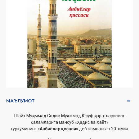
МАЪЛУМОТ
Шайх Муҳаммад Содиқ Муҳаммад Юсуф ҳазратларининг
қаламларига мансуб «Ҳадис ва Ҳаёт»
туркумининг
«Анбиёлар қиссаси»
деб номланган 20-жузи.