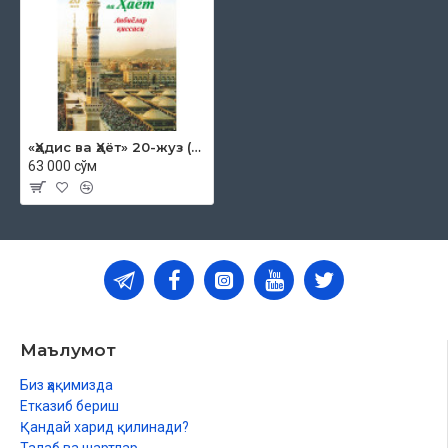
Юнус алайҳиссалом
Закариё алайҳиссалом
Яҳё алайҳиссалом
Ийсо алайҳиссалом
«Ҳадис ва Ҳаёт» 20-жуз (экспорт учун)
63 000 сўм
Маълумот
Биз ҳақимизда
Етказиб бериш
Қандай харид қилинади?