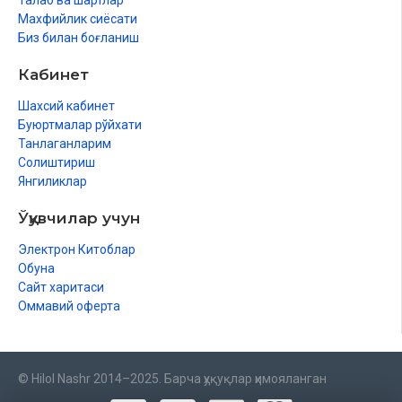
Талаб ва шартлар
Махфийлик сиёсати
Биз билан боғланиш
Кабинет
Шахсий кабинет
Буюртмалар рўйхати
Танлаганларим
Солиштириш
Янгиликлар
Ўқувчилар учун
Электрон Китоблар
Обуна
Сайт харитаси
Оммавий оферта
© Hilol Nashr 2014–2025. Барча ҳуқуқлар ҳимояланган