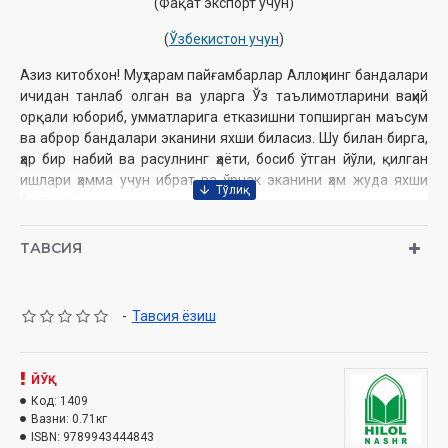
(Фақат экспорт учун)
(
Ўзбекистон учун
)
Азиз китобхон! Муҳтарам пайғамбарлар Аллоҳнинг бандалари
ичидан танлаб олган ва уларга Ўз таълимотларини ваҳий
орқали юбориб, умматларига етказишни топширган маъсум
ва аброр бандалари эканини яхши биласиз. Шу билан бирга,
ҳар бир набий ва расулнинг ҳаёти, босиб ўтган йўли, қилган
ишлари ҳамма учун ибрат ва ўрнак эканини ҳам жуда яхши
биласиз.
Ушбу китобда эса Сиз энг ишончли ва соф манбаъ Қуръони
Карим ва Ҳадис шарифлар орқали 24 та пайғамбарлар
ТАВСИЯ
қиссалари билан танишиб чиқасиз.
Муаллиф:
Шайх Муҳаммад Содиқ Муҳаммад Юсуф
-
Тавсия ёзиш
Номи:
Ҳадис ва Ҳаёт. 20-жуз. Анбиёлар қиссаси китоби.
Нашриёт:
«HILOL NASHR» нашриёт-матбааси
Сана:
2016 йил
ЙЎҚ
Ҳажми:
568 бет
Код:
1409
ISBN:
978-9943-4448-4-3
Вазни:
0.71кг
Ўлчами:
84×108 1/32
ISBN:
9789943444843
Муқоваси:
қаттиқ