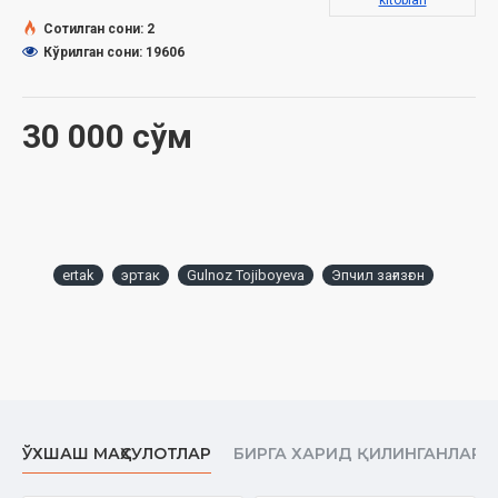
kitoblari
Сотилган сони: 2
Кўрилган сони: 19606
30 000 сўм
ertak
эртак
Gulnoz Tojiboyeva
Эпчил зағизғон
ЎХШАШ МАҲСУЛОТЛАР
БИРГА ХАРИД ҚИЛИНГАНЛАР