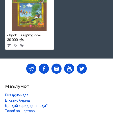
«Epchil zag'izg'on»
30 000 сўм
Маълумот
Биз ҳақимизда
Етказиб бериш
Қандай харид қилинади?
Талаб ва шартлар