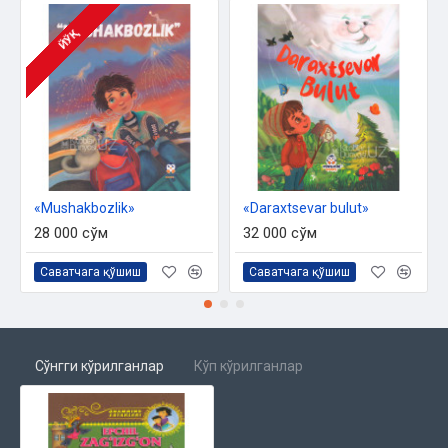
ЙЎҚ
«Mushakbozlik»
«Daraxtsevar bulut»
28 000 сўм
32 000 сўм
Саватчага қўшиш
Саватчага қўшиш
Сўнгги кўрилганлар
Кўп кўрилганлар