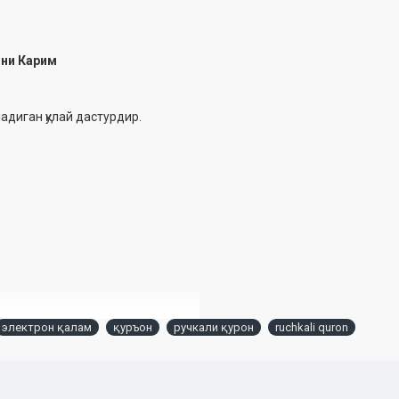
они Карим
адиган қулай дастурдир.
электрон қалам
қуръон
ручкали қурон
ruchkali quron