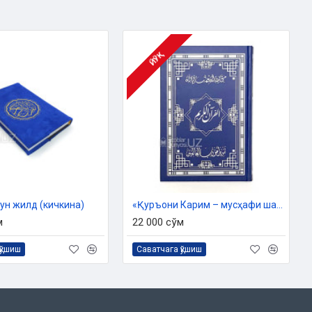
ЙЎҚ
ун жилд (кичкина)
«Қуръони Карим – мусҳафи шариф» («Дорул Салсабил»)
м
22 000 сўм
қўшиш
Саватчага қўшиш