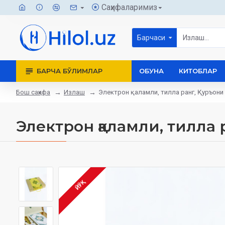
Саҳифаларимиз
Барчаси
БАРЧА БЎЛИМЛАР
ОБУНА
КИТОБЛАР
Бош саҳифа
Излаш
Электрон қаламли, тилла ранг, Қуръони
Электрон қаламли, тилла
ЙЎҚ