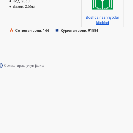
Код:
2063
Вазни:
2.55кг
Boshqa nashriyotlar
kitoblari
Сотилган сони: 144
Кўрилган сони: 91584
Солиштириш учун қўшиш