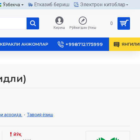
Етказиб бериш
Электрон китоблар
Ўзбекча
0
Кириш
Рўйхатдан ўтиш
+998712175999
КЕРАКЛИ АНЖОМЛАР
ЯНГИЛИ
идли)
и асосида.
-
Тавсия ёзиш
ЙЎҚ