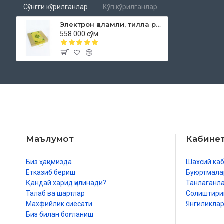
Сўнгги кўрилганлар
Кўп кўрилганлар
Электрон қаламли, тилла ранг, Қуръони Карим (тажвидли)
558 000 сўм
Маълумот
Кабине
Биз ҳақимизда
Шахсий ка
Етказиб бериш
Буюртмала
Қандай харид қилинади?
Танлаганл
Талаб ва шартлар
Солиштир
Махфийлик сиёсати
Янгиликла
Биз билан боғланиш