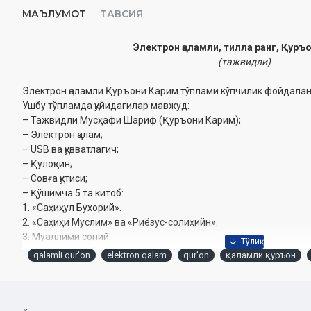
МАЪЛУМОТ
ТАВСИЯ
Электрон қаламли, тилла ранг, Қуръ
(тажвидли)
Электрон қаламли Қуръони Карим тўплами кўпчилик фойдалан
Ушбу тўпламда қуйидагилар мавжуд:
– Тажвидли Мусҳафи Шариф (Қуръони Карим);
– Электрон қалам;
– USB ва қувватлагич;
– Қулоқчин;
– Совға қутиси;
– Қўшимча 5 та китоб:
1. «Саҳиҳул Бухорий».
2. «Саҳиҳи Муслим» ва «Риёзус-солиҳийн».
3. Муаллими соний.
4. Ҳаж ва умра қўлланмаси.
qalamli qur'on
elektron qalam
qur'on
қаламли қуръон
5. Саёҳат луғати ва қўлланма (инглиз, хитой ва араб тилида).
Электрон қаламнинг имкониятлари:
– 18 та қорининг овозли қироати;