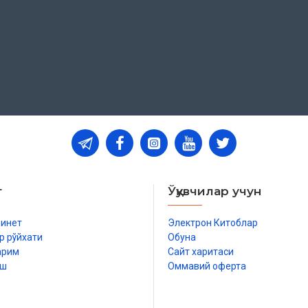
т
Ўқувчилар учун
бинет
Электрон Китоблар
р рўйхати
Обуна
арим
Сайт харитаси
иш
Оммавий оферта
р