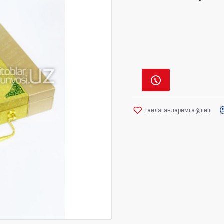
Танлаганларимга қўшиш