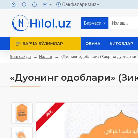
Саҳифаларимиз
Барчаси
БАРЧА БЎЛИМЛАР
ОБУНА
КИТОБЛАР
Бош саҳифа
Излаш
«Дуонинг одоблари» (Зикр ва дуолар ки
«Дуонинг одоблари» (Зик
ЙЎҚ