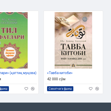
лари» (қаттиқ муқова)
«Тавба китоби»
м
42 000 сўм
қўшиш
Саватчага қўшиш