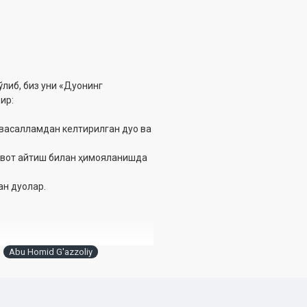
ўлиб, биз уни «Дуонинг
ир:
 васалламдан келтирилган дуо ва
авот айтиш билан ҳимояланишда
ан дуолар.
Abu Homid G'azzoliy