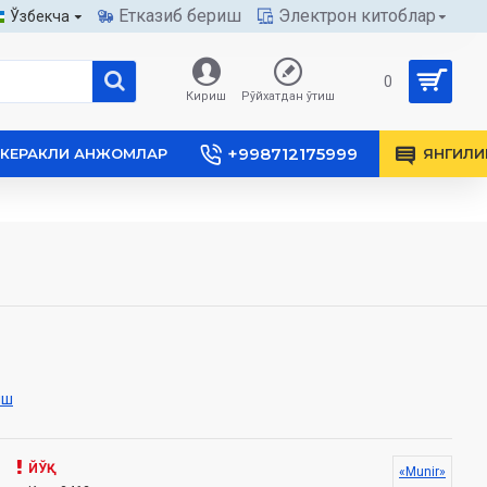
Етказиб бериш
Электрон китоблар
Ўзбекча
0
Кириш
Рўйхатдан ўтиш
+998712175999
КЕРАКЛИ АНЖОМЛАР
ЯНГИЛИ
иш
ЙЎҚ
«Munir»