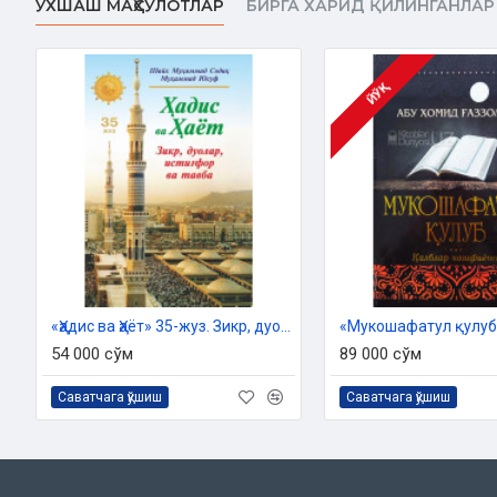
ЎХШАШ МАҲСУЛОТЛАР
БИРГА ХАРИД ҚИЛИНГАНЛАР
Ўлчами
: 84x108 1/32
Муқоваси:
қаттиқ
ЙЎҚ
Ўзбекистон Республикаси Вазирлар Маҳкамаси ҳузуридаги
2021 йил 28 январдаги 03-07/570-сонли хулосас
«Ҳадис ва Ҳаёт» 35-жуз. Зикр, дуолар, истиғфор ва тавба китоби
«Мукошафатул қулуб
54 000 сўм
89 000 сўм
Саватчага қўшиш
Саватчага қўшиш