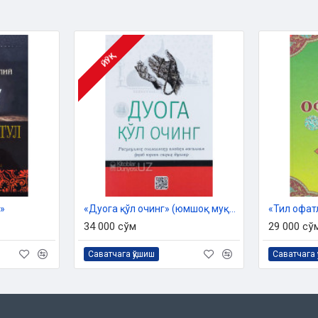
ЙЎҚ
 Дин ишлари бўйича қўмитанинг
и асосида тайёрланди
»
«Дуога қўл очинг» (юмшоқ муқова)
«Тил офат
34 000 сўм
29 000 сў
Саватчага қўшиш
Саватчага 