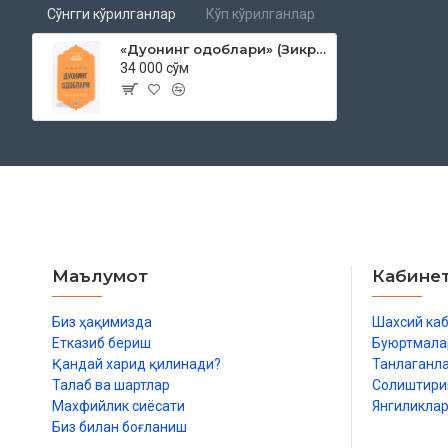
Сўнгги кўрилганлар
Кўп кўрилганлар
«Дуонинг одоблари» (Зикр ва дуолар китоби)
34 000 сўм
Маълумот
Кабине
Биз ҳақимизда
Шахсий ка
Етказиб бериш
Буюртмала
Қандай харид қилинади?
Танлаганл
Талаб ва шартлар
Солиштир
Махфийлик сиёсати
Янгиликла
Биз билан боғланиш