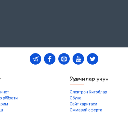
т
Ўқувчилар учун
бинет
Электрон Китоблар
р рўйхати
Обуна
арим
Сайт харитаси
иш
Оммавий оферта
р