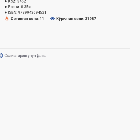
Код:
3462
Вазни:
0.35кг
ISBN:
9789943694521
Сотилган сони: 11
Кўрилган сони: 31987
Солиштириш учун қўшиш