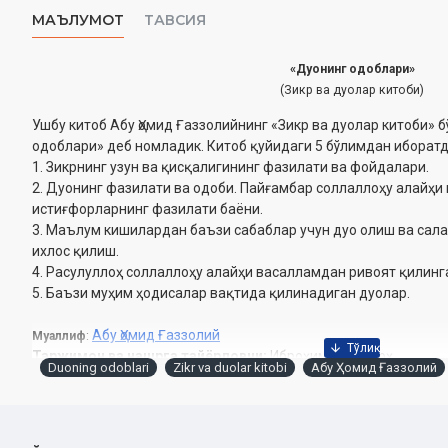
МАЪЛУМОТ
ТАВСИЯ
«Дуонинг одоблари»
(Зикр ва дуолар китоби)
Ушбу китоб Абу Ҳомид Ғаззолийнинг «Зикр ва дуолар китоби» б
одоблари» деб номладик. Китоб қуйидаги 5 бўлимдан иборатд
1. Зикрнинг узун ва қисқалигининг фазилати ва фойдалари.
2. Дуонинг фазилати ва одоби. Пайғамбар соллаллоҳу алайҳи
истиғфорларнинг фазилати баёни.
3. Маълум кишилардан баъзи сабаблар учун дуо олиш ва сал
ихлос қилиш.
4. Расулуллоҳ соллаллоҳу алайҳи васалламдан ривоят қилинг
5. Баъзи муҳим ҳодисалар вақтида қилинадиган дуолар.
Абу Ҳомид Ғаззолий
Муаллиф
:
Таржимон ва нашрга тайёрловчи:
Иброҳим Нуруллоҳ
Duoning odoblari
Zikr va duolar kitobi
Абу Ҳомид Ғаззолий
Нашриёт
: «Munir» нашриёти
Сана
: 2021 йил
Ҳажми
: 192 бет
ISBN
: 978-9943-6945-2-1