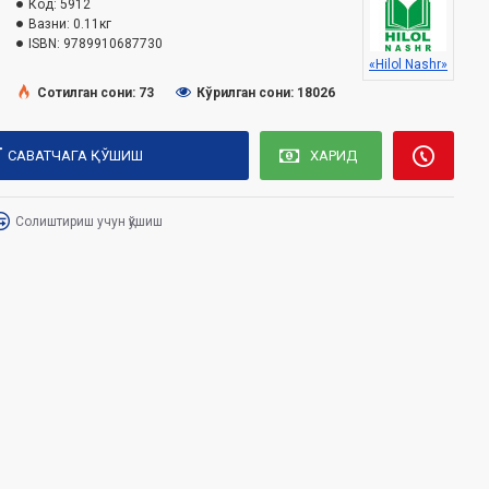
Код:
5912
Вазни:
0.11кг
ISBN:
9789910687730
«Hilol Nashr»
Сотилган сони: 73
Кўрилган сони: 18026
САВАТЧАГА ҚЎШИШ
ХАРИД
Солиштириш учун қўшиш