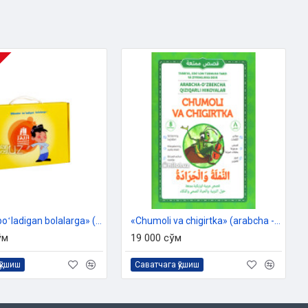
«Bilimdon boʻladigan bolalarga» (toʻplam)
«Chumoli va chigirtka» (arabcha - o'zbekcha qiziqarli hikoyalar)
ўм
19 000 сўм
қўшиш
Саватчага қўшиш