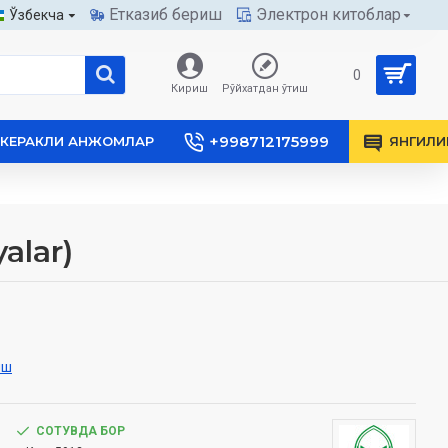
Етказиб бериш
Электрон китоблар
Ўзбекча
0
Кириш
Рўйхатдан ўтиш
+998712175999
КЕРАКЛИ АНЖОМЛАР
ЯНГИЛИ
alar)
иш
СОТУВДА БОР