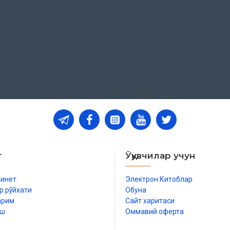
т
Ўқувчилар учун
бинет
Электрон Китоблар
р рўйхати
Обуна
арим
Сайт харитаси
иш
Оммавий оферта
р