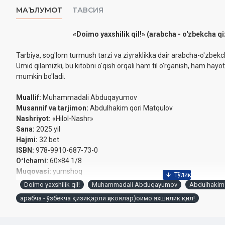
МАЪЛУМОТ
ТАВСИЯ
«Doimo yaxshilik qil!» (arabcha - o'zbekcha qi
Tarbiya, sog'lom turmush tarzi va ziyraklikka dair arabcha-o'zbekcha
Umid qilamizki, bu kitobni o'qish orqali ham til o'rganish, ham hayotiy
mumkin bo'ladi.
Muallif:
Muhammadali Abduqayumov
Musannif va tarjimon:
Abdulhakim qori Matqulov
Nashriyot:
«Hilol-Nashr»
Sana:
2025 yil
Hajmi:
32 bet
ISBN:
978-9910-687-73-0
Oʻlchami:
60×84 1/8
Muqovasi:
yumshoq
Doimo yaxshilik qil!
Muhammadali Abduqayumov
Abdulhakim 
Mazkur qo'llanma O'zbekiston Respublikasi Din ishlari bo'y
арабча - ўзбекча қизиқарли ҳикоялар)оимо яхшилик қил!
yanvardagi 02-07/266 sonli xulosasiga ko'ra diniy mazmundag