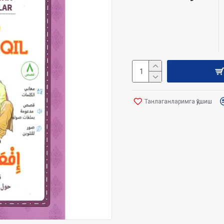
Танлаганларимга қўшиш