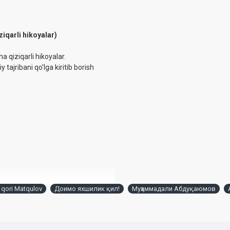
ziqarli hikoyalar)
 qiziqarli hikoyalar.
 tajribani qo'lga kiritib borish
qori Matqulov
Доимо яхшилик қил!
Муҳаммадали Абдуқаюмов
icha qo'mitasining 2025-yil 16-
i materiallar turkumiga kirmaydi.