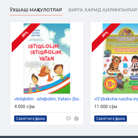
موضوعات - MUNDARIJA
ЎХШАШ МАҲСУЛОТЛАР
БИРГА ХАРИД ҚИЛИНГАНЛАР
مُقَدِّمَةٌ - Muqaddima
دِيكٌ ذَكِيٌّ فِي الْمَزْرَعَةِ - Ekinzordagi aqlli xo'roz
إِسْتَمِعُ النَّصِيحَةَ - Nasihatga quloq sol!
ЙЎҚ
ЙЎҚ
إِفْعَلِ الْخَيْرُ دَائِمًا - Doimo yaxshilik qil!
أَصْدِقَاءُ النَّحْلِ - Asalarining do'stlari
الأَسَدُ الْمَلِكُ - Podshoh sher
قُنْقُذْ تَحْتَ التَّمْرِينِ - Mashg'ulotdagi kiri
دَوْرِي فِي الحَيَاةِ - Sog'in sigir
مَحْمُودٌ وَالرَّجُلُ الْعَجُوزُ - Mahmud va qariya
Bo'yash uchun rasmlar
«Istiqlolim - istiqbolim, Vatan» (bolalar uchun she'rlar)
4 000 сўм
11 000 сўм
Саватчага қўшиш
Саватчага қўшиш