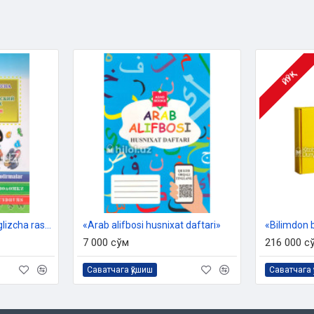
ЙЎҚ
«O'zbekcha-ruscha-inglizcha rasmli lug'at»
«Arab alifbosi husnixat daftari»
7 000 сўм
216 000 с
Саватчага қўшиш
Саватчага 