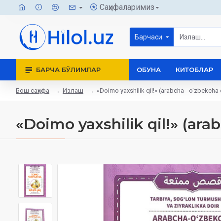
Саҳифаларимиз
Барчаси
БАРЧА БЎЛИМЛАР
ОБУНА
КИТОБЛАР
Бош саҳифа
Излаш
«Doimo yaxshilik qil!» (arabcha - o'zbekcha q
«Doimo yaxshilik qil!» (arab