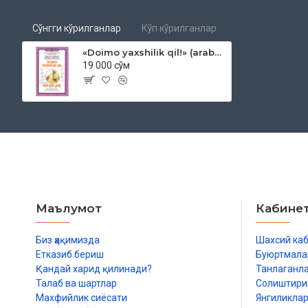
Сўнгги кўрилганлар
Кўп кўрилганлар
«Doimo yaxshilik qil!» (arabcha - o'zbekcha qiziqarli hikoyalar)
19 000 сўм
Маълумот
Кабине
Биз ҳақимизда
Шахсий ка
Етказиб бериш
Буюртмала
Қандай харид қилинади?
Танлаганл
Талаб ва шартлар
Солиштир
Махфийлик сиёсати
Янгиликла