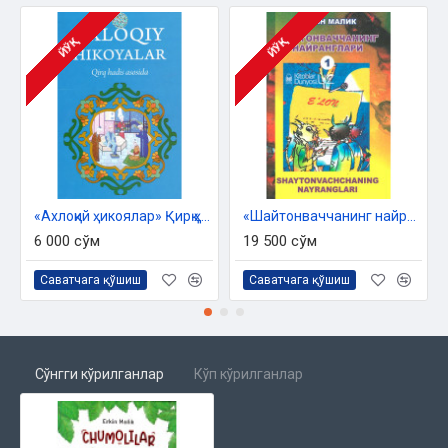
ЙЎҚ
ЙЎҚ
«Ахлоқий ҳикоялар» Қирқ ҳадис асосида
«Шайтонваччанинг найранглари» - 1
6 000 сўм
19 500 сўм
Саватчага қўшиш
Саватчага қўшиш
Сўнгги кўрилганлар
Кўп кўрилганлар