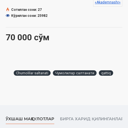
«Akademnashr»
Сотилган сони: 27
Кўрилган сони: 25982
70 000 сўм
Chumolilar saltanati
Чумолилар салтанати
qattiq
ЎХШАШ МАҲСУЛОТЛАР
БИРГА ХАРИД ҚИЛИНГАНЛАР