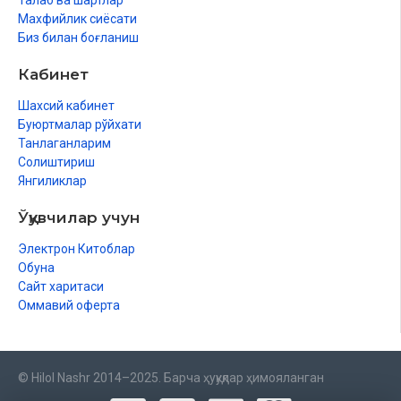
Талаб ва шартлар
Махфийлик сиёсати
Биз билан боғланиш
Кабинет
Шахсий кабинет
Буюртмалар рўйхати
Танлаганларим
Солиштириш
Янгиликлар
Ўқувчилар учун
Электрон Китоблар
Обуна
Сайт харитаси
Оммавий оферта
© Hilol Nashr 2014–2025. Барча ҳуқуқлар ҳимояланган