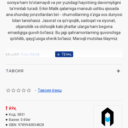
soniya ham to'xtamaydi va yer yuzidagi hayotning davomiyligini
ta'minlab turadi. Erkin Malik qalamiga mansub ushbu qissada
ana shunday jonzotlardan biri - chumolilarning o'ziga xos dunyosi
bilan tanishasiz. Jasorat va qo'rqoqlik, sadoqat va xiyonat,
olijanoblik va olchoqlik kabi jihatlar ularga ham begona
emasligiga guvoh bo'lasiz. Bu jajji qahramonlarning quvonchiga
qo'shilib, qayg'usiga sherik bo'lasiz. Maroqli mutolaa tilaymiz.
Muallif:
Erkin Malik
Nashriyot:
«Akademnashr»
Sana:
2022
ТАВСИЯ
Hajmi:
160 bet
ISBN:
978-9943-8348-2-8
Muqoqvsi:
qattiq
-
Тавсия ёзиш
ЙЎҚ
Код:
3831
Вазни:
0.60кг
ISBN:
9789943834828