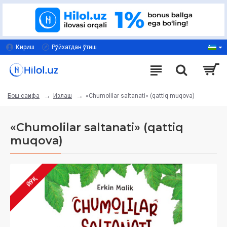
Кириш
Рўйхатдан ўтиш
Излаш
«Chumolilar saltanati» (qattiq muqova)
Бош саҳифа
«Chumolilar saltanati» (qattiq
muqova)
ЙЎҚ