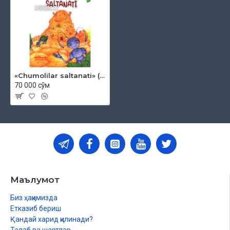
«Chumolilar saltanati» (qattiq muqova)
70 000 сўм
Маълумот
Биз ҳақимизда
Етказиб бериш
Қандай харид қилинади?