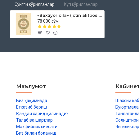
qildi.
Сўнгги кўрилганлар
Кўп кўрилганлар
O‘zi yaratgan borliqda O‘zi yaratgan inson qanday yashasa saodatli bo‘lish
«Baxtiyor oila» (lotin alifbosida)
ayollarning nikoh orqali oila qurib yashashlarini iroda qildi. Shuning 
78 000 сўм
avliyolariga va solih bandalariga nikohli hayotni ravo ko‘rdi. O‘zining barc
O‘sha dinlari orqali insoniyatga, hayotning boshqa sohalaridagi kabi, ni
ko‘rsatmalarini taqdim qilib bordi.
Shu tarzda, Alloh taolo insoniyatni asta-sekin tarbiyalab keldi va nihoyat i
va mukammal dini, Qiyomatgacha boqiy qoluvchi dini, barcha zamonlar
saodat yo‘lini ko‘rsatib beruvchi dini – Islom orqali oilaviy hayotning mu
ta’limotlarga ixlos bilan amal qilganlar oilaviy baxt nashiydasini surib keldil
Ma’lumki, oila har bir jamiyatning boshlang‘ich hujayrasi hisoblanadi. Oil
Маълумот
Кабине
jamiyat ham osoyishta, mustahkam, farovon bo‘ladi. Aksincha, oilalarda pa
haromning farqi qolmasa, o‘sha jamiyat buziladi, tinchi yo‘qoladi, oxir-oqib
Биз ҳақимизда
Шахсий ка
Shuning uchun ham qadimdan har bir jamiyat oila masalasiga katta e’tibor 
Етказиб бериш
Буюртмала
bo‘lishi uchun imkonida bor bo‘lgan barcha chora va tadbirlarni ko‘rib kelga
Қандай харид қилинади?
Танлаганл
bo‘lishini taqozo qiladi.
Талаб ва шартлар
Солиштир
Махфийлик сиёсати
Янгиликла
Ammo ming afsuslar bo‘lsinkim, keyingi paytlarda Gʻarbdagi ba’zi bir jamiyat
Биз билан боғланиш
soxta shiorlarni ro‘kach qilib olgan ayrim buzg‘unchilar «Oilaning keragi y