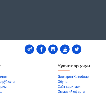
ini yaxshi biladigan Alloh taolo erkak va
uchun ham O‘zining barcha Anbiyolariga,
ha samoviy dinlarida nikohni joriy qildi.
koh va oila borasidagi saodatga eltuvchi
nsoniyat kamolga yetganda O‘zining oxirgi
 va makonlarda insoniyatga ikki dunyo
kammal ta’limotlarini joriy qildi. Ushbu
ar va kelmoqdalar.
a mustahkam, tinch, halol va pok bo‘lsa,
т
Ўқувчилар учун
rokandalik, buzg‘unchilik bo‘lsa, halol-
at u chuqur tanazzulga yuz tutadi.
бинет
Электрон Китоблар
berib, oilalarning mustahkam va baxtiyor
р рўйхати
Обуна
n. Zotan, sof insoniy tabiat xuddi shunday
арим
Сайт харитаси
иш
Оммавий оферта
р
larda «hurriyat», «shaxs erkinligi» degan
o‘q, nikoh shart emas, u insonning erkini