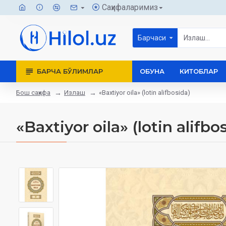
Саҳифаларимиз
Барчаси
БАРЧА БЎЛИМЛАР
ОБУНА
КИТОБЛАР
Бош саҳифа
Излаш
«Baxtiyor oila» (lotin alifbosida)
«Baxtiyor oila» (lotin alifbo