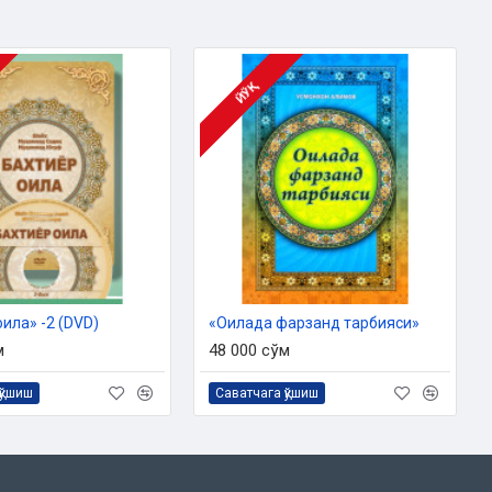
ЙЎҚ
ила» -2 (DVD)
«Оилада фарзанд тарбияси»
м
48 000 сўм
қўшиш
Саватчага қўшиш