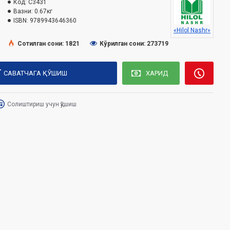
Код:
C3431
Вазни:
0.67кг
ISBN:
9789943646360
«Hilol Nashr»
Сотилган сони: 1821
Кўрилган сони: 273719
САВАТЧАГА ҚЎШИШ
ХАРИД
Солиштириш учун қўшиш