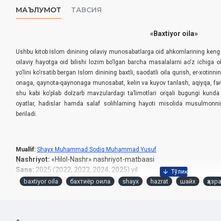
МАЪЛУМОТ
ТАВСИЯ
«Baxtiyor oila»
Ushbu kitob Islom dinining oilaviy munosabatlarga oid ahkomlarining keng v
oilaviy hayotga oid bilishi lozim bo‘lgan barcha masalalarni ao‘z ichiga o
yo‘lini ko‘rsatib bergan Islom dinining baxtli, saodatli oila qurish, er-xotinn
onaga, qaynota-qaynonaga munosabat, kelin va kuyov tanlash, aqiyqa, farza
shu kabi ko‘plab dolzarb mavzulardagi ta’limotlari orqali bugungi ku
oyatlar, hadislar hamda salaf solihlarning hayoti misolida musulmonning
beriladi.
Muallif:
Shayx Muhammad Sodiq Muhammad Yusuf
Nashriyot:
«Hilol-Nashr» nashriyot-matbaasi
Sana:
2025 (2022, 2023, 2024, 2025) yil
Hajmi:
512 bet
baxtiyor oila
бахтиёр оила
shayx
hazrat
шайх
ҳазр
ISBN:
978-9910-687-52-5
O‘lchami:
60×90 1/16
Muqovasi:
qattiq