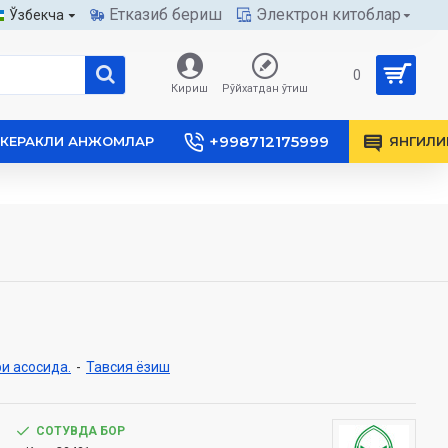
Етказиб бериш
Электрон китоблар
Ўзбекча
0
Кириш
Рўйхатдан ўтиш
+998712175999
КЕРАКЛИ АНЖОМЛАР
ЯНГИЛИ
и асосида.
-
Тавсия ёзиш
СОТУВДА БОР