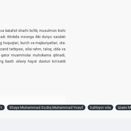
a batafsil sharhi bo‘lib, musulmon kishi
ladi. Kitobda insonga ikki dunyo saodati
ing huquqlari, burch va majburiyatlari, ota-
nd tarbiyasi, silai rahm, taloq, idda va
nda qator muammolar muhokama qilinadi,
 baxtli oilaviy hayot dasturi ko‘rsatib
ат
Shayx Muhammad Sodiq Muhammad Yusuf
bahtiyor oila
Шайх М