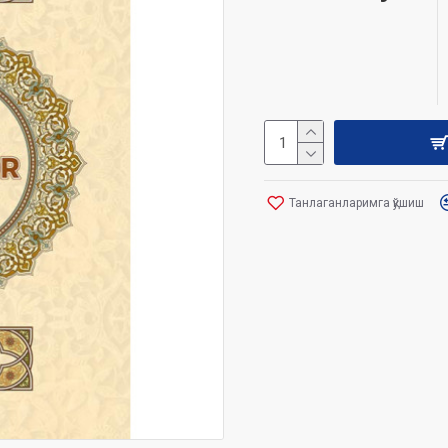
Танлаганларимга қўшиш