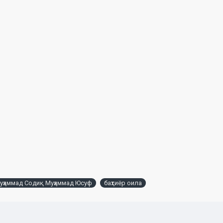
уҳаммад Содиқ Муҳаммад Юсуф
баҳтиёр оила