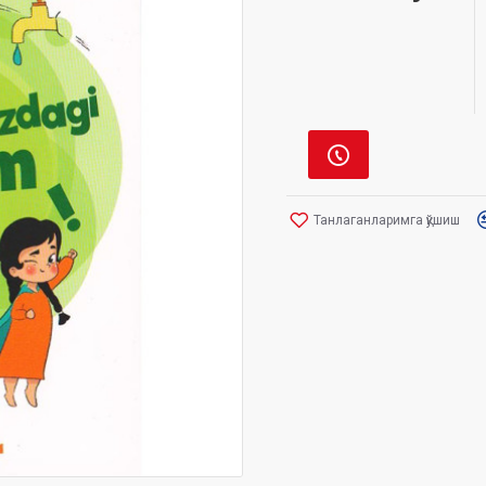
Танлаганларимга қўшиш