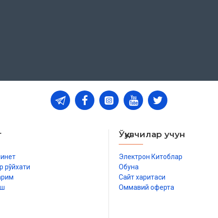
т
Ўқувчилар учун
бинет
Электрон Китоблар
р рўйхати
Обуна
арим
Сайт харитаси
иш
Оммавий оферта
р