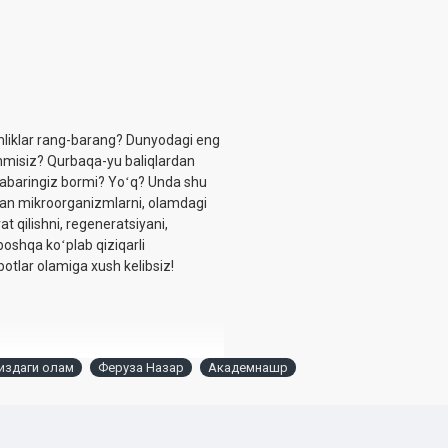
mliklar rang-barang? Dunyodagi eng
ganmisiz? Qurbaqa-yu baliqlardan
n xabaringiz bormi? Yoʻq? Unda shu
lgan mikroorganizmlarni, olamdagi
t qilishni, regeneratsiyani,
boshqa koʻplab qiziqarli
otlar olamiga xush kelibsiz!
здаги олам
Феруза Назар
Академнашр