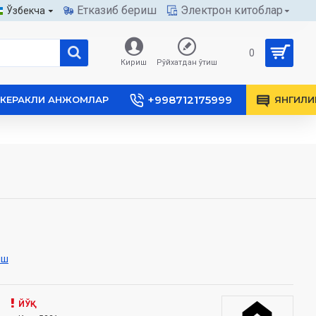
Етказиб бериш
Электрон китоблар
Ўзбекча
0
Кириш
Рўйхатдан ўтиш
+998712175999
КЕРАКЛИ АНЖОМЛАР
ЯНГИЛИ
иш
ЙЎҚ