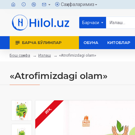
Саҳифаларимиз
Барчаси
БАРЧА БЎЛИМЛАР
ОБУНА
КИТОБЛАР
Бош саҳифа
Излаш
«Atrofimizdagi olam»
«Atrofimizdagi olam»
ЙЎҚ