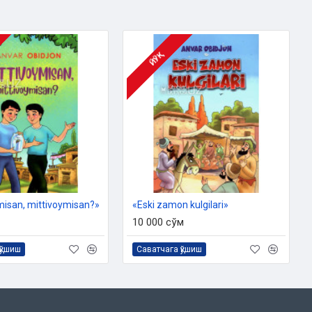
ЙЎҚ
misan, mittivoymisan?»
«Eski zamon kulgilari»
10 000 сўм
қўшиш
Саватчага қўшиш