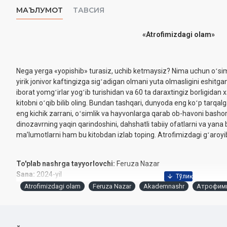
МАЪЛУМОТ
ТАВСИЯ
«Atrofimizdagi olam»
Nega yerga «yopishib» turasiz, uchib ketmaysiz? Nima uchun oʻsi
yirik jonivor kaftingizga sigʻadigan olmani yuta olmasligini eshit
iborat yomgʻirlar yogʻib turishidan va 60 ta daraxtingiz borligida
kitobni oʻqib bilib oling. Bundan tashqari, dunyoda eng koʻp tarqa
eng kichik zarrani, oʻsimlik va hayvonlarga qarab ob-havoni bashora
dinozavrning yaqin qarindoshini, dahshatli tabiiy ofatlarni va yana 
maʼlumotlarni ham bu kitobdan izlab toping. Atrofimizdagi gʻaroyib
To'plab nashrga tayyorlovchi:
Feruza Nazar
Sana:
2024-yil
Nashriyot:
«Akademnashr»‎
Atrofimizdagi olam
Feruza Nazar
Akademnashr
Атрофими
Hajmi:
96 bet‎
ISBN:
978-9910-759-88-8
O'lcham:
60x84 1/16