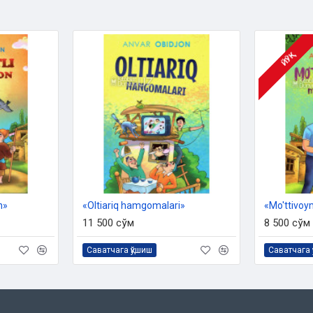
ЙЎҚ
n»
«Oltiariq hamgomalari»
«Mo'ttivoy
11 500 сўм
8 500 сўм
Саватчага қўшиш
Саватчага 