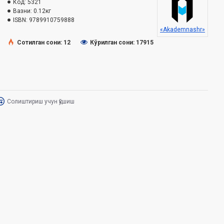
Код:
5321
Вазни:
0.12кг
ISBN:
9789910759888
«Akademnashr»
Сотилган сони: 12
Кўрилган сони: 17915
Солиштириш учун қўшиш