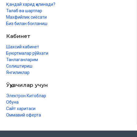
Қандай харид қилинади?
Талаб ва шартлар
Махфийлик сиёсати
Биз билан боғланиш
Кабинет
Шахсий кабинет
Буюртмалар рўйхати
Танлаганларим
Солиштириш
Янгиликлар
Ўқувчилар учун
Электрон Китоблар
Обуна
Сайт харитаси
Оммавий оферта