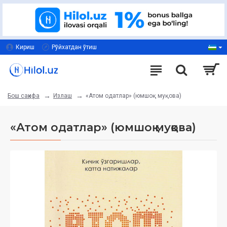
Кириш
Рўйхатдан ўтиш
Излаш
«Атом одатлар» (юмшоқ муқова)
Бош саҳифа
«Атом одатлар» (юмшоқ муқова)