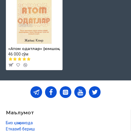
«Атом одатлар» (юмшоқ муқова)
46 000 сўм
Маълумот
Биз ҳақимизда
Етказиб бериш