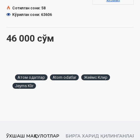
kitoblari
Сотилган сони: 58
Кўрилган сони: 63606
46 000 сўм
Атом одатлар
Atom odatlar
Жеймс Клир
Jeyms Klir
ЎХШАШ МАҲСУЛОТЛАР
БИРГА ХАРИД ҚИЛИНГАНЛАР