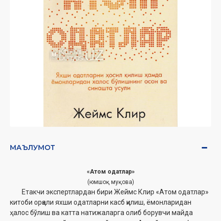
МАЪЛУМОТ
«Атом одатлар»
(юмшоқ муқова)
Етакчи экспертлардан бири Жеймс Клир
«Атом одатлар»
китоби орқали яхши одатларни касб қилиш, ёмонларидан
ҳалос бўлиш ва катта натижаларга олиб борувчи майда