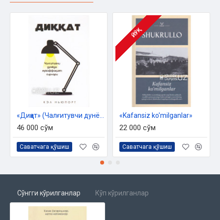
ЙЎҚ
«Диққат» (Чалғитувчи дунёда муваффақият сирлари)
«Kafansiz ko'milganlar»
46 000 сўм
22 000 сўм
Саватчага қўшиш
Саватчага қўшиш
Сўнгги кўрилганлар
Кўп кўрилганлар