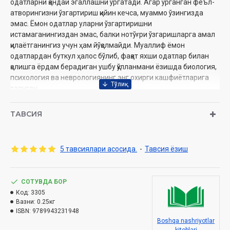
одатларни қандай эгаллашни ўргатади. Агар ўрганган феъл-
атворингизни ўзгартириш қийин кечса, муаммо ўзингизда
эмас. Ёмон одатлар уларни ўзгартиришни
истамаганингиздан эмас, балки нотўғри ўзгаришларга амал
қилаётганингиз учун ҳам йўқолмайди. Муаллиф ёмон
одатлардан буткул ҳалос бўлиб, фақат яхши одатлар билан
қолишга ёрдам берадиган ушбу қўлланмани ёзишда биология,
психология ва неврологиянинг энг охирги кашфиётларига
таянган.
Муаллиф:
Жеймс Клир
ТАВСИЯ
Нашриёт:
«Asaxiy Books»
Ҳажми:
300 бет
Сана:
2021йил
5 тавсиялари асосида.
-
Тавсия ёзиш
Бичими:
84×108 1/32
ISBN:
978-9943-23-194-8
Муқоваси:
юмшоқ
СОТУВДА БОР
Код:
3305
Вазни:
0.25кг
ISBN:
9789943231948
Boshqa nashriyotlar