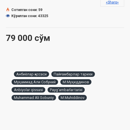
ҳузуридаги Дин ишлари бўйича қўмитанинг 2021 йил 24
«Sharq»
августдаги 03-07/5162-рақамли хулосаси асосида чоп
Сотилган сони: 59
этилди.
Кўрилган сони: 43325
79 000 сўм
Анбиёлар қиссаси
Пайғамбарлар тарихи
Муҳаммад Али Собуний
М.Муҳиддинов
Anbiyolar qissasi
Payg‘ambarlar tarixi
Muhammad Ali Sobuniy
M.Muhiddinov