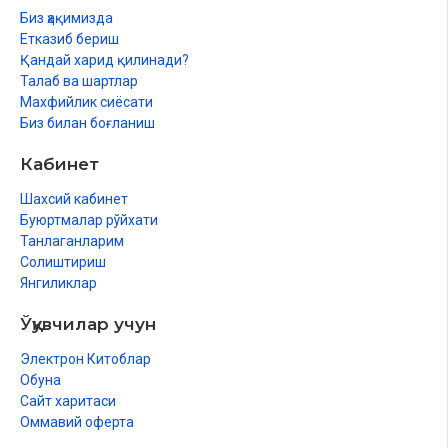
Биз ҳақимизда
Етказиб бериш
Қандай харид қилинади?
Талаб ва шартлар
Махфийлик сиёсати
Биз билан боғланиш
Кабинет
Шахсий кабинет
Буюртмалар рўйхати
Танлаганларим
Солиштириш
Янгиликлар
Ўқувчилар учун
Электрон Китоблар
Обуна
Сайт харитаси
Оммавий оферта