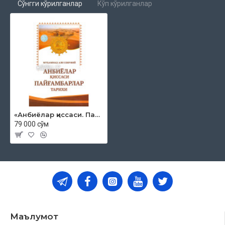
Сўнгги кўрилганлар
Кўп кўрилганлар
«Анбиёлар қиссаси. Пайғамбарлар тарихи»
79 000 сўм
Маълумот