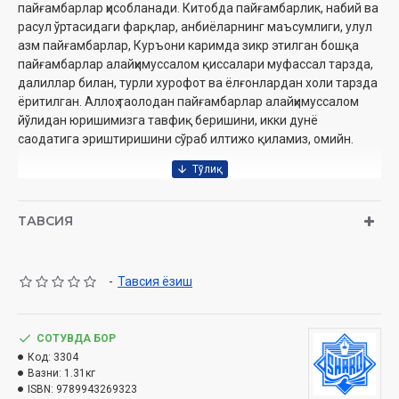
пайғамбарлар ҳисобланади. Китобда пайғамбарлик, набий ва
расул ўртасидаги фарқлар, анбиёларнинг маъсумлиги, улул
азм пайғамбарлар, Куръони каримда зикр этилган бошқа
пайғамбарлар алайҳимуссалом қиссалари муфассал тарзда,
далиллар билан, турли хурофот ва ёлғонлардан холи тарзда
ёритилган. Аллоҳ таолодан пайғамбарлар алайҳимуссалом
йўлидан юришимизга тавфиқ беришини, икки дунё
саодатига эриштиришини сўраб илтижо қиламиз, омийн.
Муаллиф:
Муҳаммад Али Собуний
Таржимон:
М.Муҳиддинов
ТАВСИЯ
Нашриёт:
«ШАРҚ» нашриёти
Сана:
2021
Ҳажми:
504 бет
-
Тавсия ёзиш
ISBN:
978-9943-7768-0-7
Бичими:
70x100 1/16
Муқоваси:
қаттиқ
СОТУВДА БОР
Код:
3304
Вазни:
1.31кг
Ўзбекистон Республикаси Вазирлар Маҳкамаси
ISBN:
9789943269323