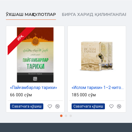
ЎХШАШ МАҲСУЛОТЛАР
БИРГА ХАРИД ҚИЛИНГАНЛАР
ЙЎҚ
«Пайғамбарлар тарихи»
«Ислом тарихи» 1–2-китоблар
66 000 сўм
185 000 сўм
Саватчага қўшиш
Саватчага қўшиш