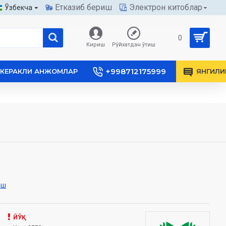
Етказиб бериш
Электрон китоблар
Ўзбекча
0
Кириш
Рўйхатдан ўтиш
+998712175999
КЕРАКЛИ АНЖОМЛАР
ЯНГИЛИ
иш
ЙЎҚ