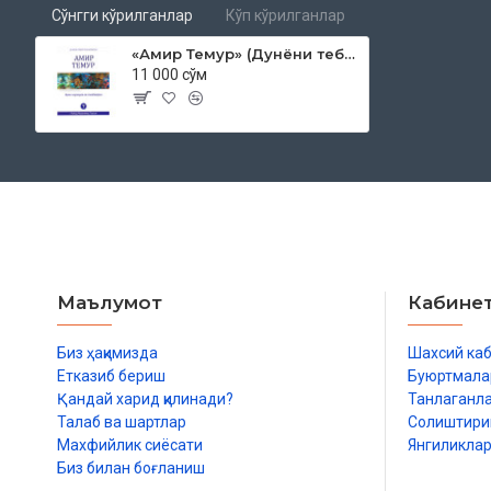
Сўнгги кўрилганлар
Кўп кўрилганлар
«Амир Темур» (Дунёни тебратган буюклар)
11 000 сўм
Маълумот
Кабине
Биз ҳақимизда
Шахсий ка
Етказиб бериш
Буюртмала
Қандай харид қилинади?
Танлаганл
Талаб ва шартлар
Солиштир
Махфийлик сиёсати
Янгиликла
Биз билан боғланиш