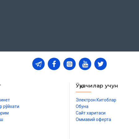
т
Ўқувчилар учун
бинет
Электрон Китоблар
р рўйхати
Обуна
арим
Сайт харитаси
иш
Оммавий оферта
р