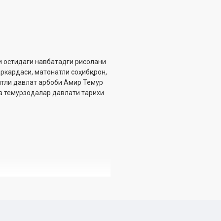
и остидаги навбатадги рисолани
аркардаси, матонатли соҳибқирон,
ятли давлат арбоби Aмир Темур
а темурзодалар давлати тарихи