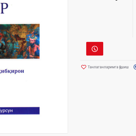
Танлаганларимга қўшиш