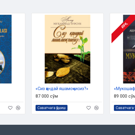
ЙЎҚ
«Сиз қандай яшамоқчисиз?»
«Мукошафа
87 000 сўм
89 000 сў
Саватчага қўшиш
Саватчага 