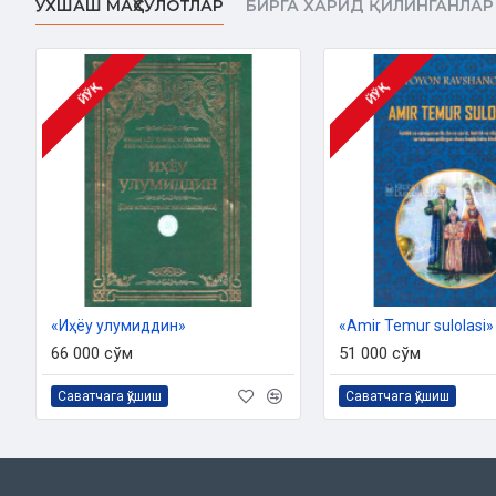
ЎХШАШ МАҲСУЛОТЛАР
БИРГА ХАРИД ҚИЛИНГАНЛАР
ЙЎҚ
ЙЎҚ
«Иҳёу улумиддин»
«Amir Temur sulolasi»
66 000 сўм
51 000 сўм
Саватчага қўшиш
Саватчага қўшиш