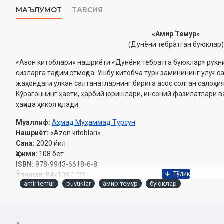
МАЪЛУМОТ
ТАВСИЯ
«Амир Темур»
(Дунёни тебратган буюклар)
«Aзон китоблари» нашриёти «Дунёни тебратга буюклар» рукн
сизларга тақдим этмоқда. Ушбу китобча турк заминининг улуғ с
жаҳондаги улкан салтанатларнинг бирига асос солган салоҳи
Кўрагоннинг ҳаёти, ҳарбий юришлари, инсоний фазилатлари в
ҳақида ҳикоя қилади
Муаллиф:
Аҳмад Муҳаммад Турсун
Нашриёт:
«Azon kitoblari»
Сана:
2020 йил
Ҳажми:
108 бет
ISBN:
978-9943-6618-6-8
Ўлчами:
84x108 1/32
amir temur
buyuklar
амир темур
буюклар
Муқоваси:
юмшоқ
Мундарижа