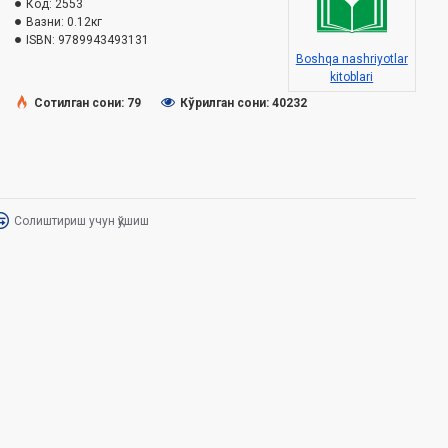
Код:
2553
Вазни:
0.12кг
ISBN:
9789943493131
Boshqa nashriyotlar
kitoblari
Сотилган сони: 79
Кўрилган сони: 40232
Солиштириш учун қўшиш