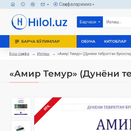
Саҳифаларимиз
Барчаси
БАРЧА БЎЛИМЛАР
ОБУНА
КИТОБЛАР
Бош саҳифа
Излаш
«Амир Темур» (Дунёни тебратган буюкла
«Амир Темур» (Дунёни т
ЙЎҚ