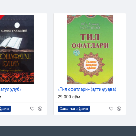
тул қулуб»
«Тил офатлари» (қаттиқ муқова)
м
29 000 сўм
қўшиш
Саватчага қўшиш