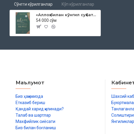
Сўнгги кўрилганлар
Кўп кўрилганлар
«Аллоҳ билан кўнгил суҳбати - намоз»
54 000 сўм
Маълумот
Кабине
Биз ҳақимизда
Шахсий ка
Етказиб бериш
Буюртмала
Қандай харид қилинади?
Танлаганл
Талаб ва шартлар
Солиштир
Махфийлик сиёсати
Янгиликла
Биз билан боғланиш