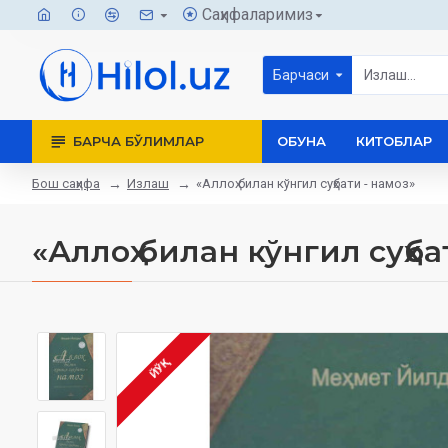
Саҳифаларимиз
Барчаси
БАРЧА БЎЛИМЛАР
ОБУНА
КИТОБЛАР
Бош саҳифа
Излаш
«Аллоҳ билан кўнгил суҳбати - намоз»
«Аллоҳ билан кўнгил суҳба
ЙЎҚ