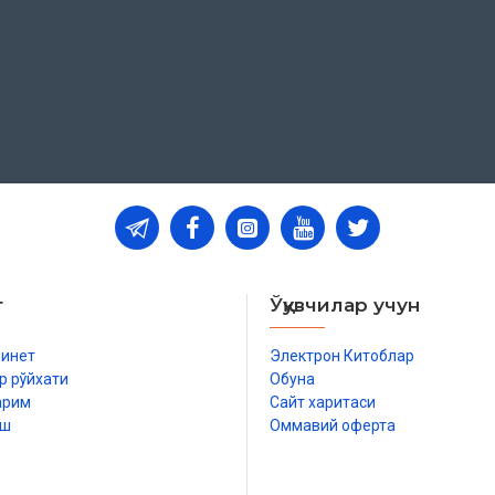
т
Ўқувчилар учун
бинет
Электрон Китоблар
р рўйхати
Обуна
арим
Сайт харитаси
иш
Оммавий оферта
р