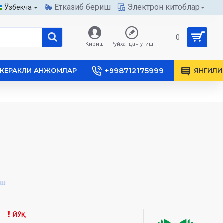
Етказиб бериш
Электрон китоблар
Ўзбекча
0
Кириш
Рўйхатдан ўтиш
+998712175999
КЕРАКЛИ АНЖОМЛАР
ЯНГИЛИ
иш
ЙЎҚ