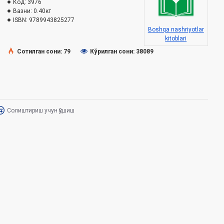
Код:
3976
Вазни:
0.40кг
ISBN:
9789943825277
Boshqa nashriyotlar
kitoblari
Сотилган сони: 79
Кўрилган сони: 38089
Солиштириш учун қўшиш