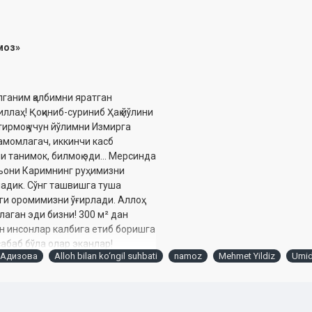
амоз»
лганим қалбимни яратган
лаҳ! Қоқиниб-суриниб Ҳақ йўлини
тирмоқ учун йўлимни Измирга
амомлагач, иккинчи касб
 танимок, билмоқ эди... Мерсинда
ръони Каримнинг руҳимизни
адик. Сўнг ташвишга туша
ги оромимизни ўғирлади. Аллоҳ
лаган эди бизни! 300 м² дан
н инсонлар калбига етиб боришга
абаб бўла олар эканлар!
 Адизова
Alloh bilan ko‘ngil suhbati
namoz
Mehmet Yildiz
Umid
ани ва улар ҳам бу ишларни
 Қисқа муддат ичида эришган
андаларини буюк ишларга васила
 мунаввар йўлда бундан ҳам