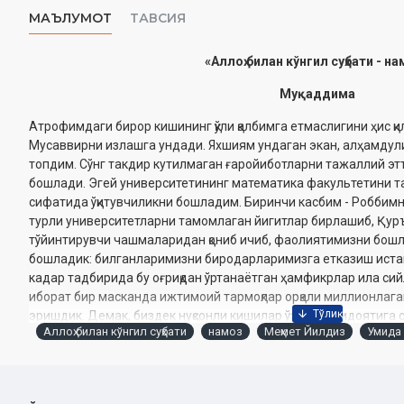
МАЪЛУМОТ
ТАВСИЯ
«Аллоҳ билан кўнгил суҳбати - н
Муқаддима
Атрофимдаги бирор кишининг қўли қалбимга етмаслигини ҳис қи
Мусаввирни излашга ундади. Яхшиям ундаган экан, алҳамдулил
топдим. Сўнг такдир кутилмаган ғаройиботларни тажаллий эт
бошлади. Эгей университетининг математика факультетини т
сифатида ўқитувчиликни бошладим. Биринчи касбим - Роббимни
турли университетларни тамомлаган йигитлар бирлашиб, Қу
тўйинтирувчи чашмаларидан қониб ичиб, фаолиятимизни бошл
бошладик: билганларимизни биродарларимизга етказиш иста
кадар тадбирида бу оғриқдан ўртанаётган ҳамфикрлар ила сий
иборат бир масканда ижтимоий тармоқлар орқали миллионлага
эришдик. Демак, биздек нуқсонли кишилар ўзгалар ҳидоятига с
Аллоҳ билан кўнгил суҳбати
намоз
Меҳмет Йилдиз
Умида
Муштарийларимиз йўллаган хатларида бизда ўзларини кўришг
бажара олишга ишона бошлаётганлари ҳақида хабар қилишади.
ютуқларимиздан англаб етдимки, Аллох бизга ўхшаган ожиз б
қилиш билан намоён қилар экан Ўз буюклигини. Мақсадимиз: бу