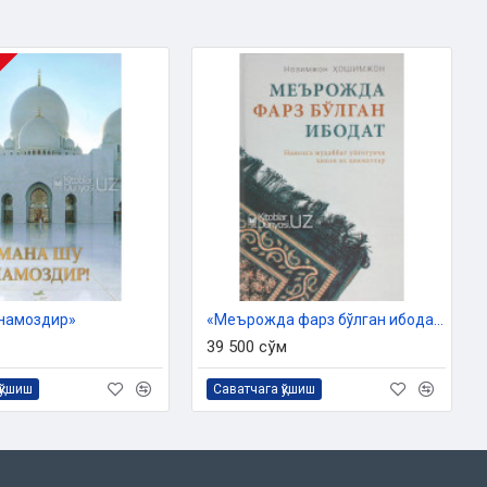
намоздир»
«Меърожда фарз бўлган ибодат» (Намозга муҳаббат уйғотувчи ҳикоя ва ҳикматлар)
39 500 сўм
қўшиш
Саватчага қўшиш