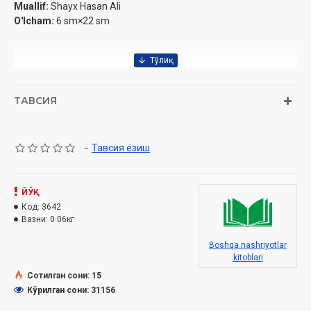
Muallif:
Shayx Hasan Ali
O'lcham:
6 sm×22 sm
ТАВСИЯ
-
Тавсия ёзиш
ЙЎҚ
Код:
3642
Вазни:
0.06кг
Boshqa nashriyotlar
kitoblari
Сотилган сони: 15
Кўрилган сони: 31156