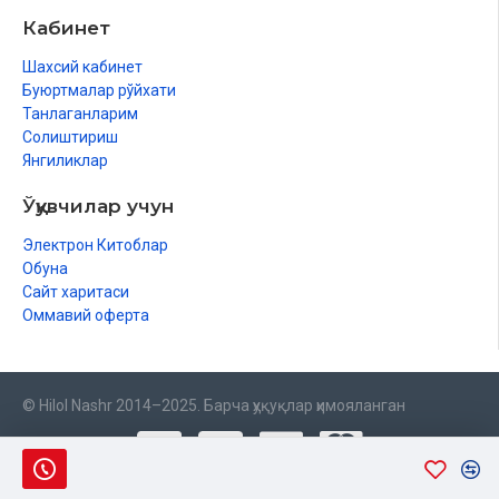
Кабинет
Шахсий кабинет
Буюртмалар рўйхати
Танлаганларим
Солиштириш
Янгиликлар
Ўқувчилар учун
Электрон Китоблар
Обуна
Сайт харитаси
Оммавий оферта
© Hilol Nashr 2014–2025. Барча ҳуқуқлар ҳимояланган