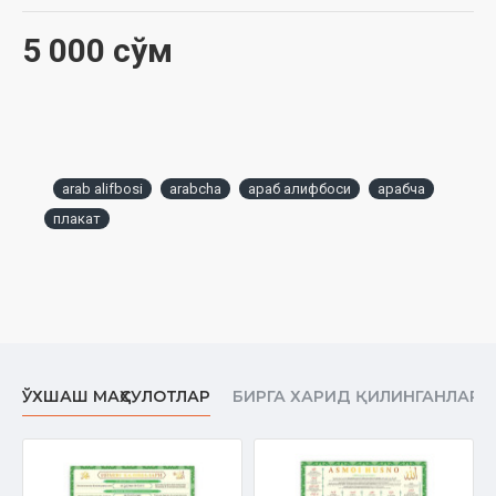
5 000 сўм
arab alifbosi
arabcha
араб алифбоси
арабча
плакат
ЎХШАШ МАҲСУЛОТЛАР
БИРГА ХАРИД ҚИЛИНГАНЛАР