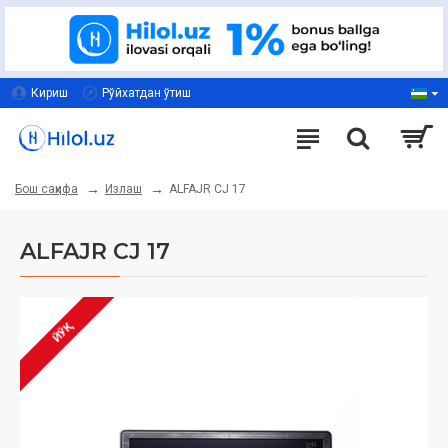
Кириш
Рўйхатдан ўтиш
Излаш
ALFAJR CJ 17
Бош саҳифа
ALFAJR CJ 17
ЙЎҚ