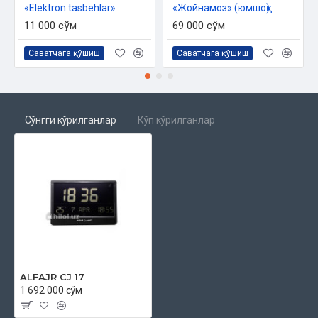
«Elektron tasbehlar»
«Жойнамоз» (юмшоқ)
11 000 сўм
69 000 сўм
Саватчага қўшиш
Саватчага қўшиш
Сўнгги кўрилганлар
Кўп кўрилганлар
ALFAJR CJ 17
1 692 000 сўм