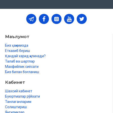
Маълумот
Биз ҳақимизда
Етказиб бериш
Қандай харид қилинади?
Талаб ва шартлар
Махфийлик сиёсати
Биз билан боғланиш
Кабинет
Шахсий кабинет
Буюртмалар рўйхати
Танлаганларим
Солиштириш
Янгиликлар