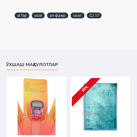
al fajr
soat
ал фажр
соат
CJ 17
ЎХШАШ МАҲСУЛОТЛАР
ЙЎҚ