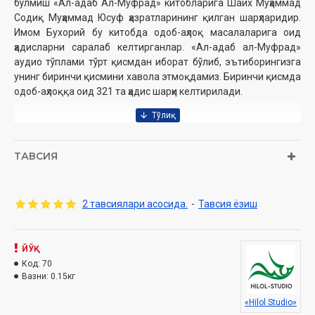
бўлмиш «Ал-адаб Ал-Муфрад» китобларига Шайх Муҳаммад
Содиқ Муҳаммад Юсуф ҳазратларининг қилган шарҳларидир.
Имом Бухорий бу китобда одоб-аҳлоқ масалаларига оид
ҳадисларни саралаб келтирганлар. «Ал-адаб ал-Муфрад»
аудио тўплами тўрт қисмдан иборат бўлиб, эътиборингизга
унинг биринчи қисмини хавола этмоқдамиз. Биринчи қисмда
одоб-аҳлоққа оид 321 та ҳадис шарҳи келтирилади.
Муаллиф:
Шайх Муҳаммад Содиқ Муҳаммад Юсуф
Номи:
«Ал-адаб ал-Муфрад». 1-қисм (CD МР3)
ТАВСИЯ
Нашриёт:
«Hilol-Studio» МЧЖ
Сана:
2008
Ҳажми:
705 дақиқа
2 тавсиялари асосида.
-
Тавсия ёзиш
Ўзбекистон Республикаси Вазирлар Маҳкамаси ҳузуридаги
ЙЎҚ
Дин ишлари қўмитанинг тавсияси ила нашр этилган
Код:
70
Вазни:
0.15кг
Ушбу аудио дискда қуйидаги мавзудаги ҳадислар билан
«Hilol Studio»
танишасиз: