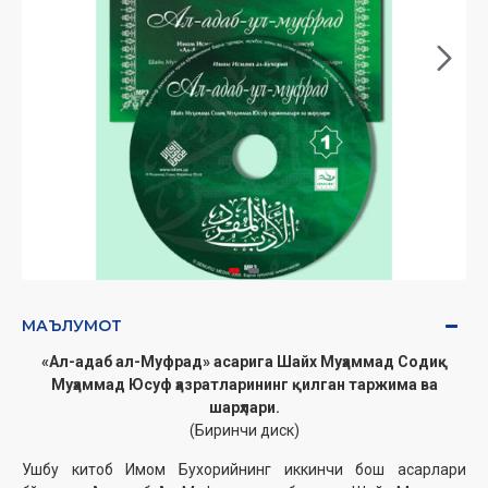
МАЪЛУМОТ
«Ал-адаб ал-Муфрад» асарига
Шайх Муҳаммад Содиқ
Муҳаммад Юсуф ҳазратларининг қилган таржима ва
шарҳлари.
(Биринчи диск)
Ушбу китоб Имом Бухорийнинг иккинчи бош асарлари