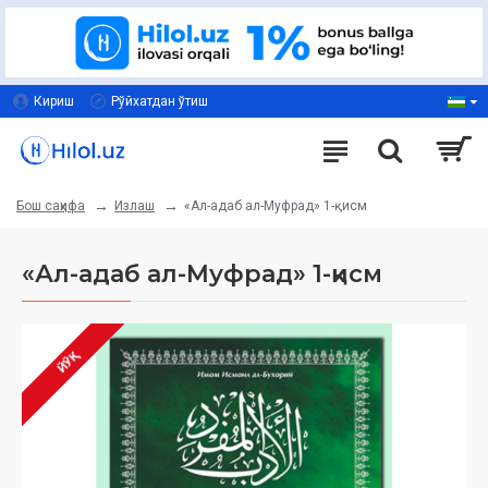
Кириш
Рўйхатдан ўтиш
Излаш
«Ал-адаб ал-Муфрад» 1-қисм
Бош саҳифа
«Ал-адаб ал-Муфрад» 1-қисм
ЙЎҚ