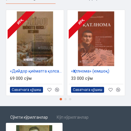
ЙЎҚ
ЙЎҚ
«Дийдор қиёматга қолса нетайин» (Қодирийнинг сўнгги кунлари)
«Қатлнома» (юмшоқ)
69 000 сўм
33 000 сўм
Саватчага қўшиш
Саватчага қўшиш
Сўнгги кўрилганлар
Кўп кўрилганлар