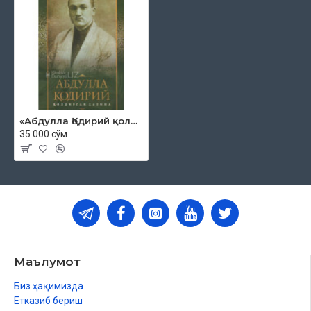
«Абдулла Қодирий қолдирган хазина»
35 000 сўм
Маълумот
Биз ҳақимизда
Етказиб бериш