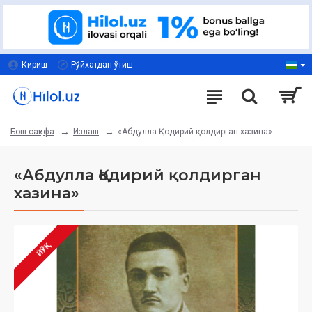
Кириш
Рўйхатдан ўтиш
Излаш
«Абдулла Қодирий қолдирган хазина»
Бош саҳифа
«Абдулла Қодирий қолдирган
хазина»
ЙЎҚ