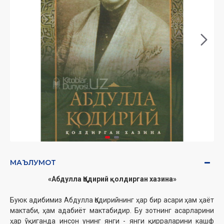
МАЪЛУМОТ
«Абдулла Қодирий қолдирган хазина»
Буюк адибимиз Абдулла Қодирийнинг ҳар бир асари ҳам ҳаёт
мактаби, ҳам адабиёт мактабидир. Бу зотнинг асарларини
ҳар ўқиганда инсон унинг янги - янги қирраларини кашф