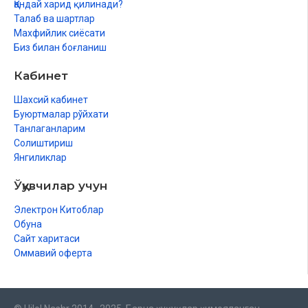
Қандай харид қилинади?
Талаб ва шартлар
Махфийлик сиёсати
Биз билан боғланиш
Кабинет
Шахсий кабинет
Буюртмалар рўйхати
Танлаганларим
Солиштириш
Янгиликлар
Ўқувчилар учун
Электрон Китоблар
Обуна
Сайт харитаси
Оммавий оферта