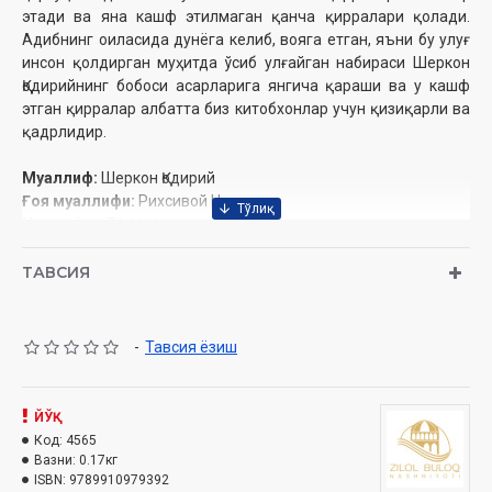
этади ва яна кашф этилмаган қанча қирралари қолади.
Адибнинг оиласида дунёга келиб, вояга етган, яъни бу улуғ
инсон қолдирган муҳитда ўсиб улғайган набираси Шеркон
Қодирийнинг бобоси асарларига янгича қараши ва у кашф
этган қирралар албатта биз китобхонлар учун қизиқарли ва
қадрлидир.
Муаллиф:
Шеркон Қодирий
Ғоя муаллифи:
Рихсивой Назаров
Нашриёт:
«Zilol buloq» нашриёти
Сана:
2023 йил
Ҳажми:
152 бет
ТАВСИЯ
ISBN:
978-9910-9793-9-2
Ўлчами:
60х84 1/16
Муқоваси:
юмшоқ
-
Тавсия ёзиш
Мундарижа
ЙЎҚ
Бадиий сўз жилваси
Код:
4565
«Ўткан кунлар» га қайтиб
Вазни:
0.17кг
Асардаги образлар тасвири
ISBN:
9789910979392