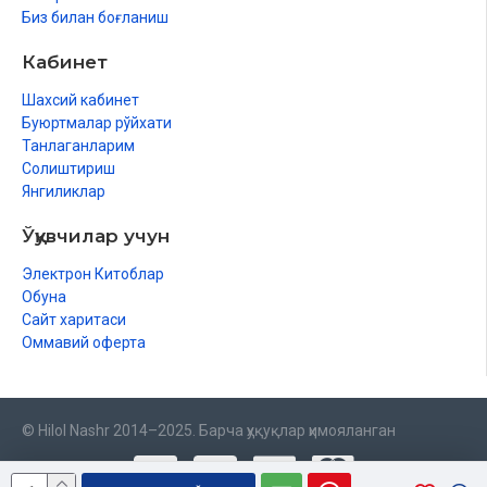
Биз билан боғланиш
Кабинет
Шахсий кабинет
Буюртмалар рўйхати
Танлаганларим
Солиштириш
Янгиликлар
Ўқувчилар учун
Электрон Китоблар
Обуна
Сайт харитаси
Оммавий оферта
© Hilol Nashr 2014–2025. Барча ҳуқуқлар ҳимояланган