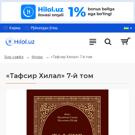
Кириш
Рўйхатдан ўтиш
Излаш
«Тафсир Хилал» 7-й том
Бош саҳифа
«Тафсир Хилал» 7-й том