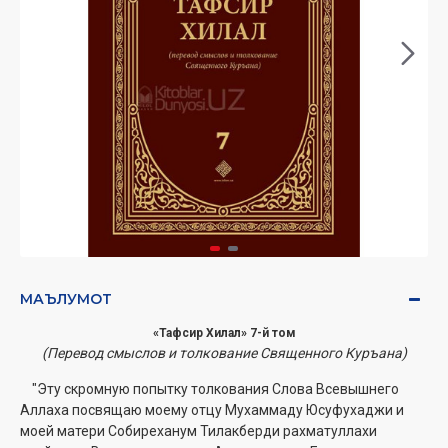
МАЪЛУМОТ
«Тафсир Хилал» 7-й том
(Перевод смыслов и толкование Священного Куръана)
"Эту скромную попытку толкования Слова Всевышнего
Аллаха посвящаю моему отцу Мухаммаду Юсуфухаджи и
моей матери Собиреханум Тилакберди рахматуллахи