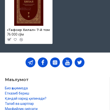
«Тафсир Хилал» 7-й том
76 000 сўм
Маълумот
Биз ҳақимизда
Етказиб бериш
Қандай харид қилинади?
Талаб ва шартлар
Махфийлик сиёсати