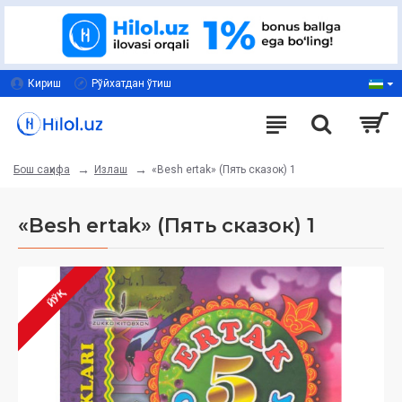
Кириш
Рўйхатдан ўтиш
Излаш
«Besh ertak» (Пять сказок) 1
Бош саҳифа
«Besh ertak» (Пять сказок) 1
ЙЎҚ