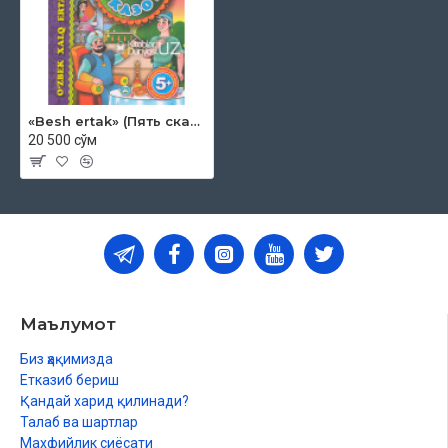
«Besh ertak» (Пять сказок) 1
20 500 сўм
Маълумот
Биз ҳақимизда
Етказиб бериш
Қандай харид қилинади?
Талаб ва шартлар
Махфийлик сиёсати