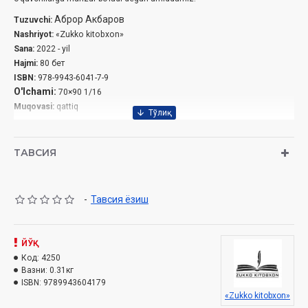
Аброр Акбаров
Tuzuvchi:
Nashriyot:
«Zukko kitobxon»
Sana:
2022 - yil
Hajmi:
80 бет
ISBN:
978-9943-6041-7-9
O'lchami:
70×90 1/16
Muqovasi:
qattiq
ТАВСИЯ
-
Тавсия ёзиш
ЙЎҚ
Код:
4250
Вазни:
0.31кг
ISBN:
9789943604179
«Zukko kitobxon»