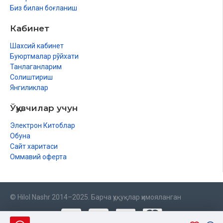
Биз билан боғланиш
Кабинет
Шахсий кабинет
Буюртмалар рўйхати
Танлаганларим
Солиштириш
Янгиликлар
Ўқувчилар учун
Электрон Китоблар
Обуна
Сайт харитаси
Оммавий оферта
© Hilol Nashr 2014–2025. Барча ҳуқуқлар ҳимояланган