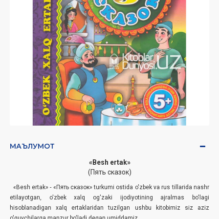
МАЪЛУМОТ
«Besh ertak»
(Пять сказок)
«Besh ertak» - «Пять сказок» turkumi ostida o'zbek va rus tillarida nashr
etilayotgan, o'zbek xalq og'zaki ijodiyotining ajralmas bo'lagi
hisoblanadigan xalq ertaklaridan tuzilgan ushbu kitobimiz siz aziz
o'quvchilarga manzur bo'ladi degan umiddamiz.