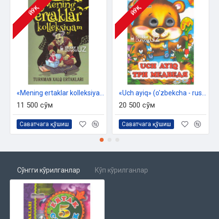
ЙЎҚ
ЙЎҚ
«Mening ertaklar kolleksiyam»‎ (Turkman xalq ertaklari)
«Uch ayiq» (o'zbekcha - ruscha)
11 500 сўм
20 500 сўм
Саватчага қўшиш
Саватчага қўшиш
Сўнгги кўрилганлар
Кўп кўрилганлар