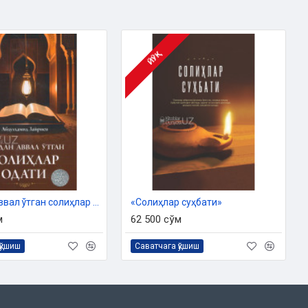
ЙЎҚ
«Биздан аввал ўтган солиҳлар одати»
«Солиҳлар суҳбати»
м
62 500 сўм
қўшиш
Саватчага қўшиш