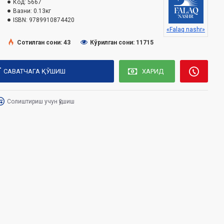
Код:
5667
Вазни:
0.13кг
ISBN:
9789910874420
«Falaq nashr»
Сотилган сони: 43
Кўрилган сони: 11715
САВАТЧАГА ҚЎШИШ
ХАРИД
Солиштириш учун қўшиш