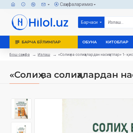
Саҳифаларимиз
Барчаси
БАРЧА БЎЛИМЛАР
ОБУНА
КИТОБЛАР
Бош саҳифа
Излаш
«Солиҳ ва солиҳалардан насиҳатлар» 1- қи
«Солиҳ ва солиҳалардан на