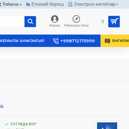
Етказиб бериш
Электрон китоблар
Ўзбекча
0
Кириш
Рўйхатдан ўтиш
+998712175999
КЕРАКЛИ АНЖОМЛАР
ЯНГИЛИ
иш
СОТУВДА БОР