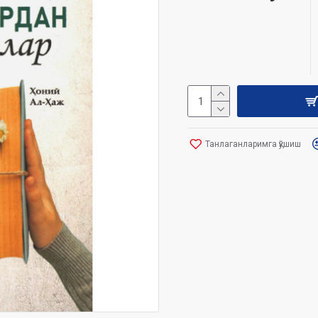
Танлаганларимга қўшиш