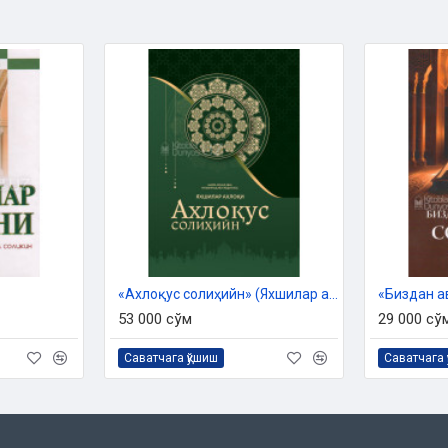
нг2025 йил 4 февралдаги №№03-
 тайёрланди.
«Ахлоқус солиҳийн» (Яхшилар ахлоқи)
53 000 сўм
29 000 сў
Саватчага қўшиш
Саватчага 