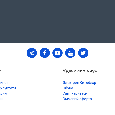
т
Ўқувчилар учун
бинет
Электрон Китоблар
р рўйхати
Обуна
арим
Сайт харитаси
аҳмли эканингга ҳамдлар бўлсин!
иш
Оммавий оферта
р