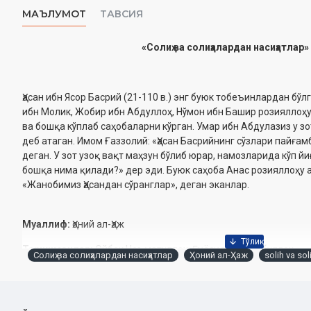
МАЪЛУМОТ
ТАВСИЯ
«Солиҳ ва солиҳалардан насиҳатлар»
Ҳасан ибн Ясор Басрий (21-110 в.) энг буюк тобеъинлардан бўл
ибн Молик, Жобир ибн Абдуллоҳ, Нўмон ибн Башир розияллоҳу
ва бошқа кўплаб саҳобаларни кўрган. Умар ибн Абдулазиз у 
деб атаган. Имом Ғаззолий: «Ҳасан Басрийнинг сўзлари пайғам
деган. У зот узоқ вақт маҳзун бўлиб юрар, намозларида кўп й
бошқа нима қилади?» дер эди. Буюк саҳоба Анас розияллоҳу 
«Жанобимиз Ҳасандан сўранглар», деган эканлар.
Муаллиф:
Ҳоний ал-Ҳаж
Таржимонлар:
Ойбек Неъматуллох, Ғиёсиддин Ҳабибуллох
Солиҳ ва солиҳалардан насиҳатлар
Ҳоний ал-Ҳаж
solih va sol
Нашриёт:
«Falaq nashr»
Сана:
2025 йил
Ҳажми:
112 бет
ISBN:
978-9910-8744-2-0