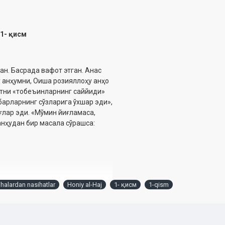
 1- қисм
ган. Басрада вафот этган. Анас
 анҳумни, Оиша розияллоҳу анҳо
зотни «тобеъинларнинг саййиди»
барларнинг сўзларига ўхшар эди»,
иғлар эди. «Мўмин йиғламаса,
анҳудан бир масала сўрашса:
ihalardan nasihatlar
Honiy al-Haj
1- қисм
1-qism